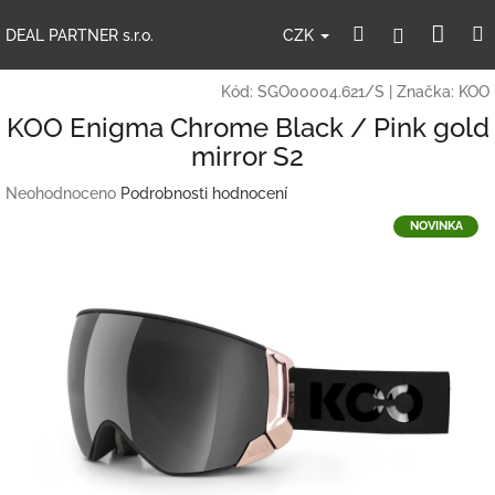
Přejít
Nák
Hledat
Přihlášení
na
CZK
DEAL PARTNER s.r.o.
obsah
koší
Kód:
SGO00004.621/S
|
Značka:
KOO
KOO Enigma Chrome Black / Pink gold
mirror S2
Průměrné
Neohodnoceno
Podrobnosti hodnocení
hodnocení
NOVINKA
produktu
je
0,0
z
5
hvězdiček.