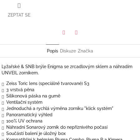
ZEPTAT SE
Twitter
Facebook
Popis
Diskuze
Značka
Lyžařské & SNB brýle Enigma se zrcadlovým sklem a náhradím
UNVEIL zorníkem.
Zeiss Toric lens (speciálně tvarované) S3
3 vrstvá pěna
Silikonová páska na gumě
Ventilační systém
Jednoduchá a rychlá výměna zorníku "klick systém"
Panoramatický výhled
100% UV ochrana
Náhradní Sonarový zorník do nepříznivého počasí
Součástí balení je úložný box
Kompatibliní k helmám Piuma Combo, Piuma R a Kimera