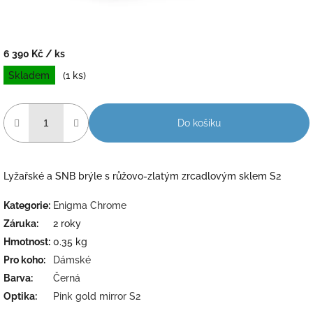
6 390 Kč
/ ks
Měrná
Skladem
(1 ks)
cena:
Do košíku
Lyžařské a SNB brýle s růžovo-zlatým zrcadlovým sklem S2
Kategorie
:
Enigma Chrome
Záruka
:
2 roky
Hmotnost
:
0.35 kg
Pro koho
:
Dámské
Barva
:
Černá
Optika
:
Pink gold mirror S2