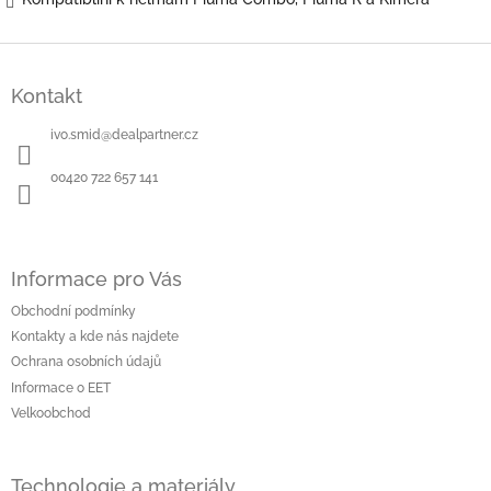
Z
á
Kontakt
p
a
ivo.smid
@
dealpartner.cz
t
í
00420 722 657 141
Informace pro Vás
Obchodní podmínky
Kontakty a kde nás najdete
Ochrana osobních údajů
Informace o EET
Velkoobchod
Technologie a materiály