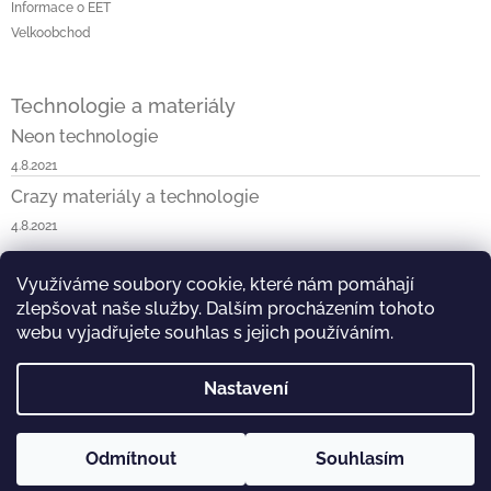
Informace o EET
Velkoobchod
Technologie a materiály
Neon technologie
4.8.2021
Crazy materiály a technologie
4.8.2021
Využíváme soubory cookie, které nám pomáhají
Napište nám
Neon v ČR a SK
Blossom v ČR a SK
zlepšovat naše služby. Dalším procházením tohoto
Kask & KOO v ČR a SK
Crazy v ČR a SK
Vist v ČR
webu vyjadřujete souhlas s jejich používáním.
Nastavení
Copyright 2026
DEAL PARTNER s.r.o.
. Všechna práva
Odmítnout
Souhlasím
Vytvořil Shoptet
vyhrazena.