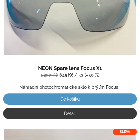
r
o
d
u
k
t
ů
NEON Spare lens Focus X1
1 290 Kč
645 Kč
/ ks
(–50 %)
Náhradní photochromatické sklo k brýlím Focus
Do košíku
Detail
SLEVA