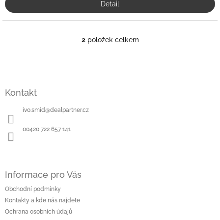
Detail
2
položek celkem
O
v
l
á
Z
d
á
a
Kontakt
p
c
a
í
ivo.smid
@
dealpartner.cz
t
p
í
r
00420 722 657 141
v
k
y
v
ý
Informace pro Vás
p
Obchodní podmínky
i
Kontakty a kde nás najdete
s
u
Ochrana osobních údajů