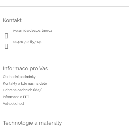
Z
á
Kontakt
p
a
ivo.smid
@
dealpartner.cz
t
í
00420 722 657 141
Informace pro Vás
Obchodní podmínky
Kontakty a kde nás najdete
Ochrana osobních údajů
Informace o EET
Velkoobchod
Technologie a materiály