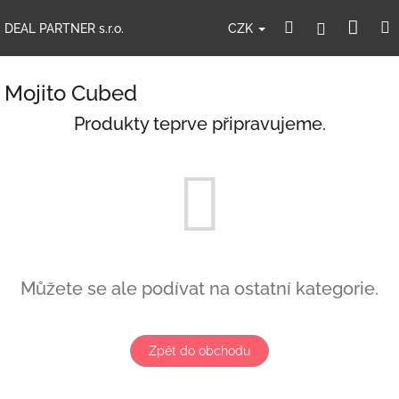
Přejít
Nák
Hledat
Přihlášení
na
CZK
DEAL PARTNER s.r.o.
obsah
koší
Mojito Cubed
Produkty teprve připravujeme.
Můžete se ale podívat na ostatní kategorie.
Zpět do obchodu