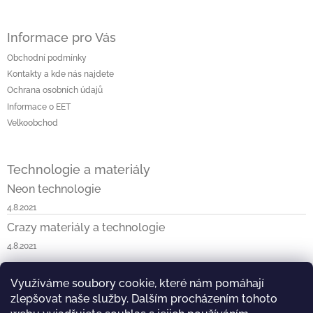
Informace pro Vás
Obchodní podmínky
Kontakty a kde nás najdete
Ochrana osobních údajů
Informace o EET
Velkoobchod
Technologie a materiály
Neon technologie
4.8.2021
Crazy materiály a technologie
4.8.2021
Využíváme soubory cookie, které nám pomáhají
Napište nám
Neon v ČR a SK
Blossom v ČR a SK
zlepšovat naše služby. Dalším procházením tohoto
Kask & KOO v ČR a SK
Crazy v ČR a SK
Vist v ČR