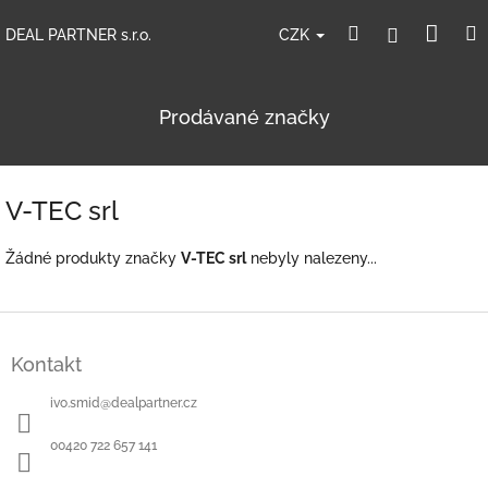
Přejít
Nák
Hledat
Přihlášení
na
CZK
DEAL PARTNER s.r.o.
obsah
koší
Prodávané značky
V-TEC srl
Žádné produkty značky
V-TEC srl
nebyly nalezeny...
Z
á
Kontakt
p
a
ivo.smid
@
dealpartner.cz
t
í
00420 722 657 141