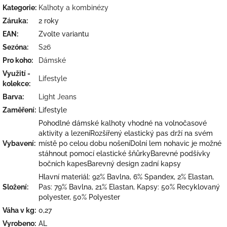
Kategorie
:
Kalhoty a kombinézy
Záruka
:
2 roky
EAN
:
Zvolte variantu
Sezóna
:
S26
Pro koho
:
Dámské
Využití -
Lifestyle
kolekce
:
Barva
:
Light Jeans
Zaměření
:
Lifestyle
Pohodlné dámské kalhoty vhodné na volnočasové
aktivity a lezeníRozšířený elastický pas drží na svém
Vybavení
:
místě po celou dobu nošeníDolní lem nohavic je možné
stáhnout pomocí elastické šňůrkyBarevné podšívky
bočních kapesBarevný design zadní kapsy
Hlavní materiál: 92% Bavlna, 6% Spandex, 2% Elastan,
Složení
:
Pas: 79% Bavlna, 21% Elastan, Kapsy: 50% Recyklovaný
polyester, 50% Polyester
Váha v kg
:
0,27
Vyrobeno
:
AL