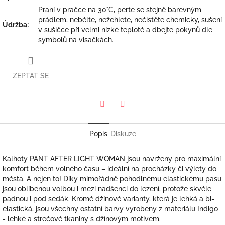
Praní v pračce na 30°C, perte se stejně barevným
prádlem, nebělte, nežehlete, nečistěte chemicky, sušení
Údržba
:
v sušičce při velmi nízké teplotě a dbejte pokynů dle
symbolů na visačkách.
ZEPTAT SE
Twitter
Facebook
Popis
Diskuze
Kalhoty PANT AFTER LIGHT WOMAN jsou navrženy pro maximální
komfort během volného času – ideální na procházky či výlety do
města. A nejen to! Díky mimořádně pohodlnému elastickému pasu
jsou oblíbenou volbou i mezi nadšenci do lezení, protože skvěle
padnou i pod sedák. Kromě džínové varianty, která je lehká a bi-
elastická, jsou všechny ostatní barvy vyrobeny z materiálu Indigo
- lehké a strečové tkaniny s džínovým motivem.