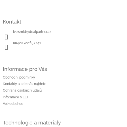
Z
á
Kontakt
p
a
ivo.smid
@
dealpartner.cz
t
í
00420 722 657 141
Informace pro Vás
Obchodní podmínky
Kontakty a kde nás najdete
Ochrana osobních údajů
Informace o EET
Velkoobchod
Technologie a materiály