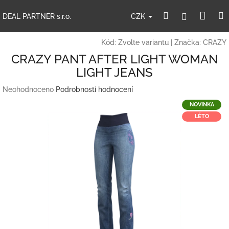
Přejít
Nák
Hledat
Přihlášení
na
CZK
DEAL PARTNER s.r.o.
obsah
koší
Kód:
Zvolte variantu
|
Značka:
CRAZY
CRAZY PANT AFTER LIGHT WOMAN
LIGHT JEANS
Průměrné
Neohodnoceno
Podrobnosti hodnocení
hodnocení
NOVINKA
produktu
LÉTO
je
0,0
z
5
hvězdiček.