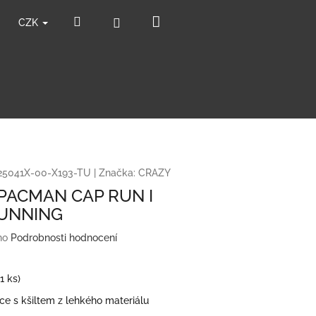
Nákupní
Hledat
Přihlášení
CZK
košík
25041X-00-X193-TU
|
Značka:
CRAZY
PACMAN CAP RUN I
UNNING
no
Podrobnosti hodnocení
(1 ks)
e s kšiltem z lehkého materiálu