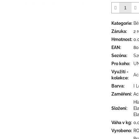
5
hvězdiček.
Kategorie
:
Bě
Záruka
:
2 
Hmotnost
:
0.
EAN
:
80
Sezóna
:
S2
Pro koho
:
UN
Využití -
Ac
kolekce
:
Barva
:
I 
Zaměření
:
Ac
Hl
Složení
:
El
El
Váha v kg
:
0,
Vyrobeno
:
R
Pr