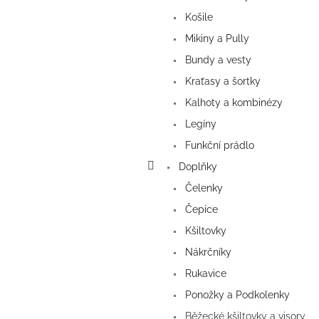
Košile
Mikiny a Pully
Bundy a vesty
Kraťasy a šortky
Kalhoty a kombinézy
Legíny
Funkční prádlo
Doplňky
Čelenky
Čepice
Kšiltovky
Nákrčníky
Rukavice
Ponožky a Podkolenky
Běžecké kšiltovky a visory