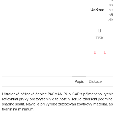
ba
Údržba
:
ne
př
dl
TISK
Twitter
Face
Popis
Diskuze
Ultralehká běžecká čepice PACMAN RUN CAP z příjmeného, rychle
reflexními prvky pro zvýšení viditelnosti v šeru či zhoršení podmíne
snadno sbalit. Navíc je při výrobě zužitkován zbytkový materiál, a
tkanin na minimum.