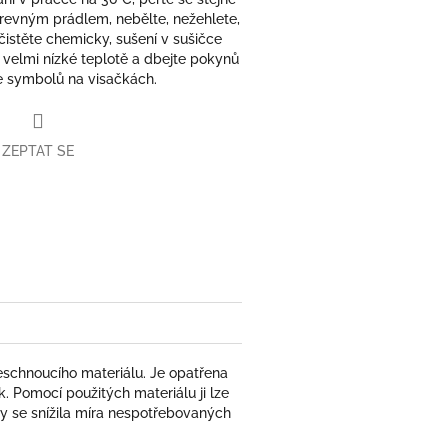
revným prádlem, nebělte, nežehlete,
čistěte chemicky, sušení v sušičce
i velmi nízké teplotě a dbejte pokynů
e symbolů na visačkách.
ZEPTAT SE
book
schnoucího materiálu. Je opatřena
k. Pomocí použitých materiálu ji lze
by se snížila míra nespotřebovaných