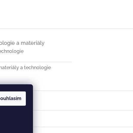
logie a materiály
echnologie
ateriály a technologie
ouhlasím
a SK
Vist v ČR