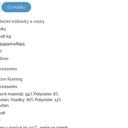
Do košíku
žecké kšiltovky a visory
roky
026 kg
59492048955
6
Isex
cessories
Love Running
cessories
avní materiál: 94% Polyester, 6%
astan, Vsadky: 87% Polyester, 13%
astan
026
O
aní v pračce na 30°C, perte se stejně