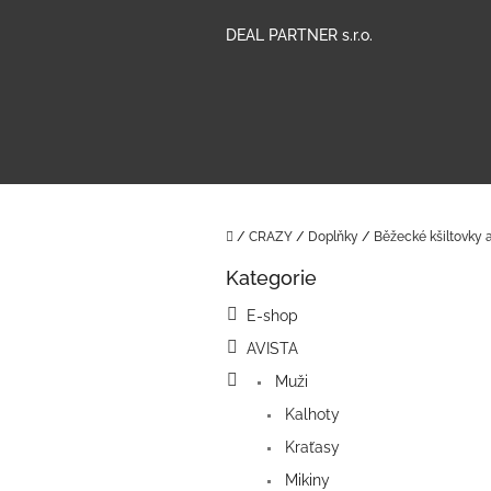
Přejít
na
DEAL PARTNER s.r.o.
obsah
Domů
/
CRAZY
/
Doplňky
/
Běžecké kšiltovky a
P
Kategorie
o
Přeskočit
kategorie
s
E-shop
t
AVISTA
r
a
Muži
n
Kalhoty
n
í
Kraťasy
p
Mikiny