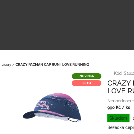
 visory
/
CRAZY PACMAN CAP RUN I LOVE RUNNING
Kód:
S261
NOVINKA
CRAZY 
LÉTO
LOVE R
Průměrné
Neohodnoce
hodnocení
990 Kč
/ ks
produktu
Měrná
Skladem
je
cena:
0,0
Běžecká čepic
z