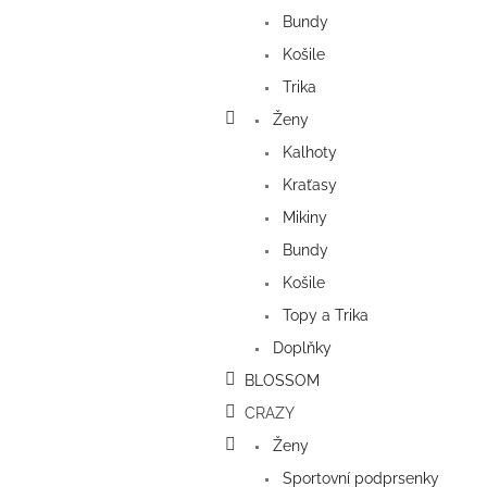
a
Bundy
n
e
Košile
l
Trika
Ženy
Kalhoty
Kraťasy
Mikiny
Bundy
Košile
Topy a Trika
Doplňky
BLOSSOM
CRAZY
Ženy
Sportovní podprsenky