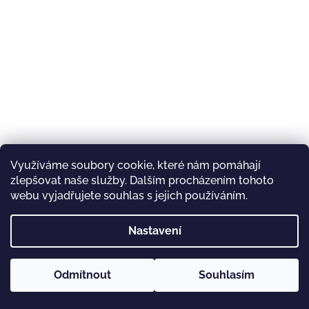
Využíváme soubory cookie, které nám pomáhají
zlepšovat naše služby. Dalším procházením tohoto
webu vyjadřujete souhlas s jejich používáním.
CRAZY CAP SPIRE THERMO WOMAN BLACK
Nastavení
890 Kč
/ ks
S
Odmítnout
Souhlasím
Dámská čepice z funkčního materiálu