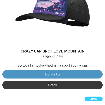
r
o
d
u
k
t
ů
CRAZY CAP BRO I LOVE MOUNTAIN
1 090 Kč
/ ks
Stylová kšiltovka vhodná na sport i volný čas
Do košíku
Detail
ZIMA