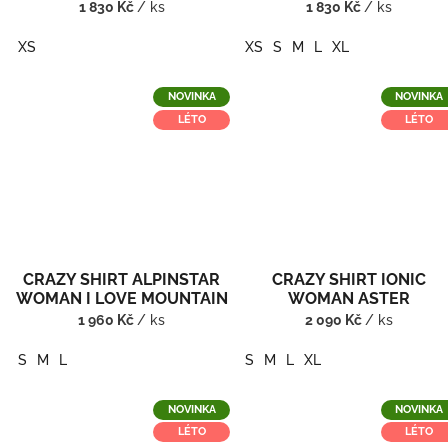
1 830 Kč
/ ks
1 830 Kč
/ ks
XS
XS
S
M
L
XL
NOVINKA
NOVINKA
LÉTO
LÉTO
CRAZY SHIRT ALPINSTAR
CRAZY SHIRT IONIC
WOMAN I LOVE MOUNTAIN
WOMAN ASTER
1 960 Kč
/ ks
2 090 Kč
/ ks
S
M
L
S
M
L
XL
NOVINKA
NOVINKA
LÉTO
LÉTO