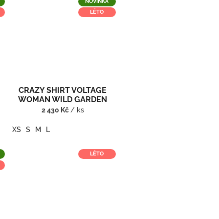
NOVINKA
LÉTO
CRAZY SHIRT VOLTAGE
G
WOMAN WILD GARDEN
2 430 Kč
/ ks
XS
S
M
L
LÉTO