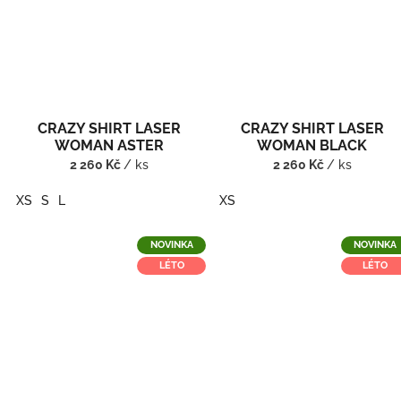
CRAZY SHIRT LASER
CRAZY SHIRT LASER
WOMAN ASTER
WOMAN BLACK
2 260 Kč
/ ks
2 260 Kč
/ ks
XS
S
L
XS
NOVINKA
NOVINKA
LÉTO
LÉTO