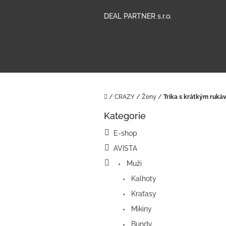
Přejít
na
DEAL PARTNER s.r.o.
obsah
Domů
/
CRAZY
/
Ženy
/
Trika s krátkým ruk
P
Kategorie
o
Přeskočit
kategorie
s
E-shop
t
AVISTA
r
a
Muži
n
Kalhoty
n
í
Kraťasy
p
Mikiny
a
Bundy