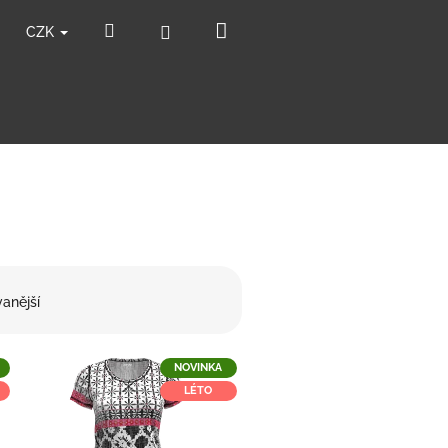
Nákupní
Hledat
Přihlášení
CZK
košík
anější
NOVINKA
LÉTO