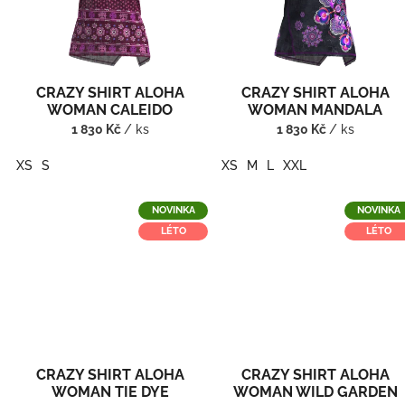
s
o
p
d
r
u
o
k
d
t
CRAZY SHIRT ALOHA
CRAZY SHIRT ALOHA
u
ů
WOMAN CALEIDO
WOMAN MANDALA
k
1 830 Kč
/ ks
1 830 Kč
/ ks
t
ů
XS
S
XS
M
L
XXL
NOVINKA
NOVINKA
LÉTO
LÉTO
CRAZY SHIRT ALOHA
CRAZY SHIRT ALOHA
WOMAN TIE DYE
WOMAN WILD GARDEN