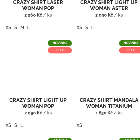
CRAZY SHIRT LASER
CRAZY SHIRT LIGHT UP
WOMAN POP
WOMAN ASTER
2 260 Kč
/ ks
2 090 Kč
/ ks
XS
S
M
L
XS
S
L
NOVINKA
NOVINKA
LÉTO
LÉTO
CRAZY SHIRT LIGHT UP
CRAZY SHIRT MANDALA
WOMAN POP
WOMAN TITANIUM
2 090 Kč
/ ks
1 830 Kč
/ ks
XS
S
L
XS