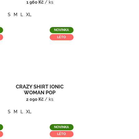
1 960 Kč
/ ks
S
M
L
XL
NOVINKA
LÉTO
CRAZY SHIRT IONIC
WOMAN POP
2 090 Kč
/ ks
S
M
L
XL
NOVINKA
LÉTO