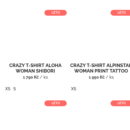
LÉTO
LÉTO
CRAZY T-SHIRT ALOHA
CRAZY T-SHIRT ALPINSTA
WOMAN SHIBORI
WOMAN PRINT TATTOO
1 790 Kč
/ ks
1 950 Kč
/ ks
XS
S
XS
LÉTO
LÉTO