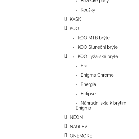
Běžecké pásy
Roušky
KASK
KOO
KOO MTB brýle
KOO Sluneční brýle
KOO Lyžařské brýle
Era
Enigma Chrome
Energia
Eclipse
Náhradní skla k brýlím
Enigma
NEON
NAGLEV
ONEMORE