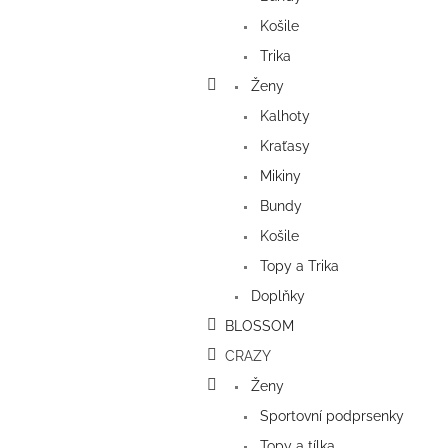
n
e
Košile
l
Trika
Ženy
Kalhoty
Kraťasy
Mikiny
Bundy
Košile
Topy a Trika
Doplňky
BLOSSOM
CRAZY
Ženy
Sportovní podprsenky
Topy a tílka