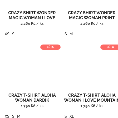
CRAZY SHIRT WONDER
CRAZY SHIRT WONDER
MAGIC WOMAN I LOVE
MAGIC WOMAN PRINT
MOUNTAIN
ALPIN FLOWER
2 260 Kč
/ ks
2 260 Kč
/ ks
XS
S
S
M
LÉTO
LÉTO
CRAZY T-SHIRT ALOHA
CRAZY T-SHIRT ALOHA
WOMAN DARDIK
WOMAN I LOVE MOUNTAI
1 790 Kč
/ ks
1 790 Kč
/ ks
XS
S
M
S
XL