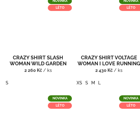
NOVINKA
NOVINKA
LÉTO
LÉTO
CRAZY SHIRT SLASH
CRAZY SHIRT VOLTAGE
WOMAN WILD GARDEN
WOMAN I LOVE RUNNIN
2 260 Kč
/ ks
2 430 Kč
/ ks
S
XS
S
M
L
NOVINKA
NOVINKA
LÉTO
LÉTO