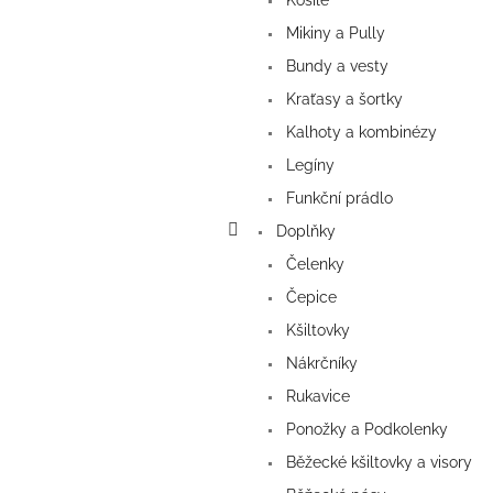
Košile
Mikiny a Pully
Bundy a vesty
Kraťasy a šortky
Kalhoty a kombinézy
Legíny
Funkční prádlo
Doplňky
Čelenky
Čepice
Kšiltovky
Nákrčníky
Rukavice
Ponožky a Podkolenky
Běžecké kšiltovky a visory