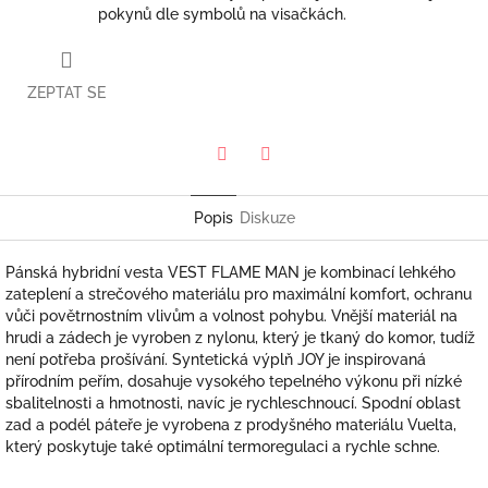
pokynů dle symbolů na visačkách.
ZEPTAT SE
Twitter
Facebook
Popis
Diskuze
Pánská hybridní vesta VEST FLAME MAN je kombinací lehkého
zateplení a strečového materiálu pro maximální komfort, ochranu
vůči povětrnostním vlivům a volnost pohybu. Vnější materiál na
hrudi a zádech je vyroben z nylonu, který je tkaný do komor, tudíž
není potřeba prošívání. Syntetická výplň JOY je inspirovaná
přírodním peřím, dosahuje vysokého tepelného výkonu při nízké
sbalitelnosti a hmotnosti, navíc je rychleschnoucí. Spodní oblast
zad a podél páteře je vyrobena z prodyšného materiálu Vuelta,
který poskytuje také optimální termoregulaci a rychle schne.