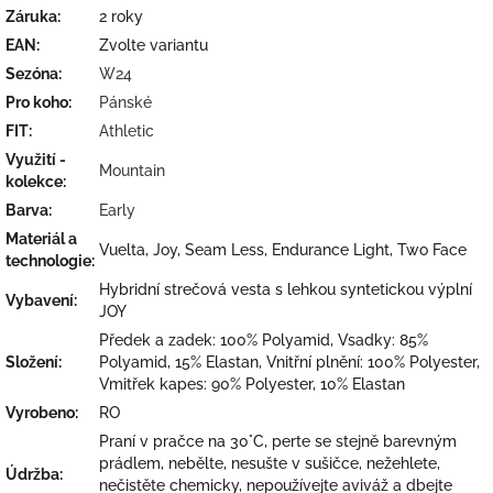
Záruka
:
2 roky
EAN
:
Zvolte variantu
Sezóna
:
W24
Pro koho
:
Pánské
FIT
:
Athletic
Využití -
Mountain
kolekce
:
Barva
:
Early
Materiál a
Vuelta, Joy, Seam Less, Endurance Light, Two Face
technologie
:
Hybridní strečová vesta s lehkou syntetickou výplní
Vybavení
:
JOY
Předek a zadek: 100% Polyamid, Vsadky: 85%
Složení
:
Polyamid, 15% Elastan, Vnitřní plnění: 100% Polyester,
Vmitřek kapes: 90% Polyester, 10% Elastan
Vyrobeno
:
RO
Praní v pračce na 30°C, perte se stejně barevným
prádlem, nebělte, nesušte v sušičce, nežehlete,
Údržba
:
nečistěte chemicky, nepoužívejte aviváž a dbejte