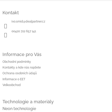
Z
á
Kontakt
p
a
ivo.smid
@
dealpartner.cz
t
í
00420 722 657 141
Informace pro Vás
Obchodní podmínky
Kontakty a kde nás najdete
Ochrana osobních údajů
Informace o EET
Velkoobchod
Technologie a materiály
Neon technologie