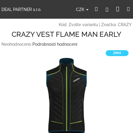
Přejít
Nák
Hledat
Přihlášení
na
CZK
DEAL PARTNER s.r.o.
obsah
koší
Kód:
Zvolte variantu
|
Značka:
CRAZY
CRAZY VEST FLAME MAN EARLY
Průměrné
Neohodnoceno
Podrobnosti hodnocení
hodnocení
ZIMA
produktu
je
0,0
z
5
hvězdiček.