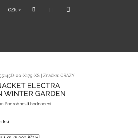
Nákupní
Hledat
Přihlášení
CZK
košík
5145D-00-X179-XS
|
Značka:
CRAZY
JACKET ELECTRA
 WINTER GARDEN
no
Podrobnosti hodnocení
(1 ks)