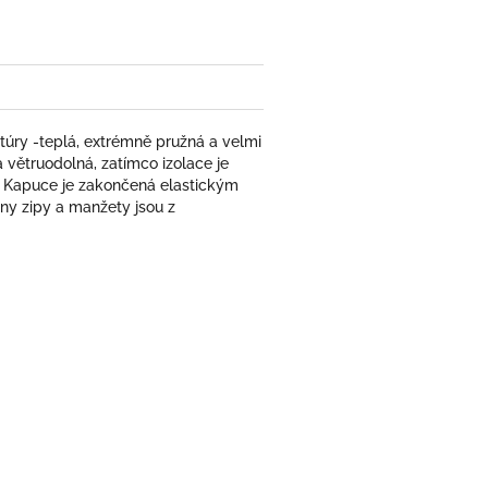
ry -teplá, extrémně pružná a velmi
 větruodolná, zatímco izolace je
. Kapuce je zakončená elastickým
ěny zipy a manžety jsou z