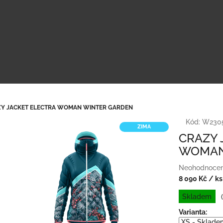
Y JACKET ELECTRA WOMAN WINTER GARDEN
Kód:
W2305
ZIMA
CRAZY 
WOMAN
Průměrné
Neohodnoce
hodnocení
8 090 Kč
/ ks
produktu
Měrná
Skladem
je
cena:
0,0
Varianta:
z