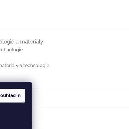
logie a materiály
echnologie
ateriály a technologie
ouhlasím
a SK
Vist v ČR