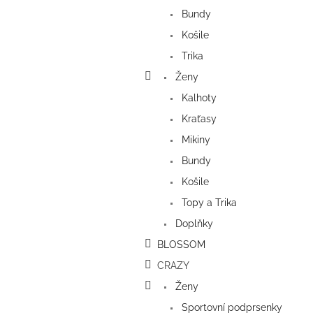
a
Bundy
n
e
Košile
l
Trika
Ženy
Kalhoty
Kraťasy
Mikiny
Bundy
Košile
Topy a Trika
Doplňky
BLOSSOM
CRAZY
Ženy
Sportovní podprsenky