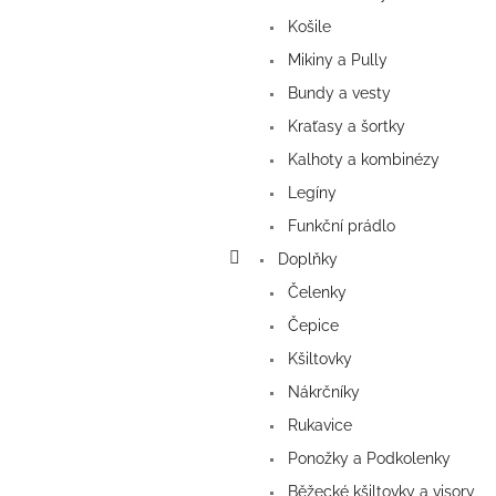
Košile
Mikiny a Pully
Bundy a vesty
Kraťasy a šortky
Kalhoty a kombinézy
Legíny
Funkční prádlo
Doplňky
Čelenky
Čepice
Kšiltovky
Nákrčníky
Rukavice
Ponožky a Podkolenky
Běžecké kšiltovky a visory