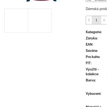
5
hvězdiček.
Dámská proší
Kategorie
:
Záruka
:
EAN
:
Sezóna
:
Pro koho
:
FIT
:
Využití -
kolekce
:
Barva
:
Vybavení
:
Materiál a