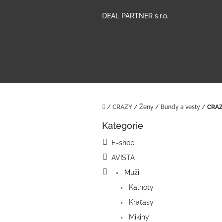
Přejít
na
DEAL PARTNER s.r.o.
obsah
Domů
/
CRAZY
/
Ženy
/
Bundy a vesty
/
CRAZ
P
Kategorie
o
Přeskočit
kategorie
s
E-shop
t
AVISTA
r
a
Muži
n
Kalhoty
n
í
Kraťasy
p
Mikiny