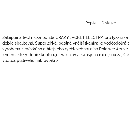
Popis
Diskuze
Zateplená technická bunda CRAZY JACKET ELECTRA pro lyžařské tú
dobře sbalitelná. Superlehká, odolná vnější tkanina je voděodolná a
vyrobena z měkkého a hřejivého rychleschnoucího Polartec Active
lemem, který dobře konturuje tvar hlavy; kapsy na ruce jsou zajišt
vodoodpudivého mikrovlákna.