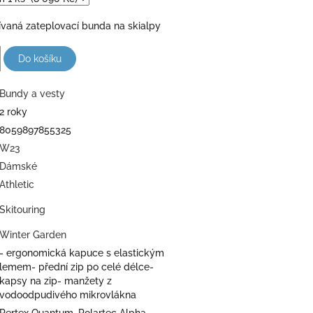
vaná zateplovací bunda na skialpy
Do košíku
Bundy a vesty
2 roky
8059897855325
W23
Dámské
Athletic
Skitouring
Winter Garden
- ergonomická kapuce s elastickým
lemem- přední zip po celé délce-
kapsy na zip- manžety z
vodoodpudivého mikrovlákna
Pertex Quantum, Polartec Alpha,