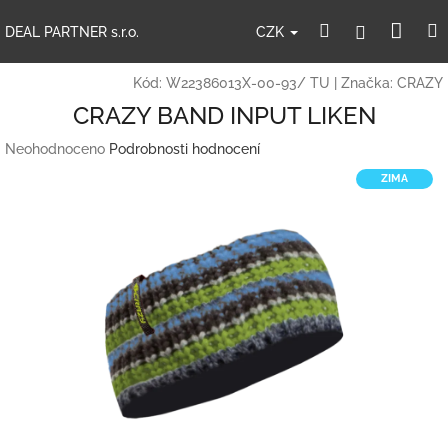
Přejít
Nák
Hledat
Přihlášení
na
CZK
DEAL PARTNER s.r.o.
obsah
koší
Kód:
W22386013X-00-93/ TU
|
Značka:
CRAZY
CRAZY BAND INPUT LIKEN
Průměrné
Neohodnoceno
Podrobnosti hodnocení
hodnocení
ZIMA
produktu
je
0,0
z
5
hvězdiček.