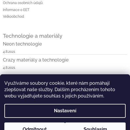
Ochrana osobních údajů
Informace o EET
Velkoobchod
Technologie a materiály
Neon technologie
4.8.2021
Crazy materiály a technologie
4.8.2021
Využíváme soubory cookie, které nám pomáhají
Napište nám
Neon v ČR a SK
Blossom v ČR a SK
zlepšovat naše služby. Dalším procházením tohoto
Kask & KOO v ČR a SK
Crazy v ČR a SK
Vist v ČR
webu vyjadřujete souhlas s jejich používáním.
Nastavení
Copyright 2026
DEAL PARTNER s.r.o.
. Všechna práva
Odmítnout
Souhlasím
Vytvořil Shoptet