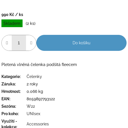
990 Kč
/ ks
Měrná
Skladem
(2 ks)
cena:
Do košíku
Pletená vlněná čelenka podšitá fleecem
Kategorie
:
Čelenky
Záruka
:
2 roky
Hmotnost
:
0.066 kg
EAN
:
8059897793122
Sezóna
:
W22
Pro koho
:
UNIsex
Využití -
Accessories
kolekce
: