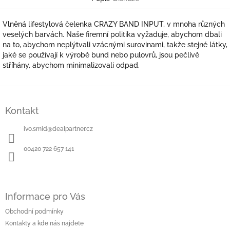
Vlněná lifestylová čelenka CRAZY BAND INPUT, v mnoha různých
veselých barvách. Naše firemní politika vyžaduje, abychom dbali
na to, abychom neplýtvali vzácnými surovinami, takže stejné látky,
jaké se používají k výrobě bund nebo pulovrů, jsou pečlivě
stříhány, abychom minimalizovali odpad.
Z
á
Kontakt
p
a
ivo.smid
@
dealpartner.cz
t
í
00420 722 657 141
Informace pro Vás
Obchodní podmínky
Kontakty a kde nás najdete