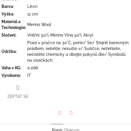
Barva
:
Liken
Výška
:
11 cm
Materiál a
Merino Wool
Technologie
:
Složení
:
Vnitřní: 50% Merino Vlna 50% Akryl
Praní v pračce na 30°C, perte/ Se/ Stejně barevným
prádlem, nebělte, nesušte v/ Sušičce, nežehlete,
Údržba
:
nečistěte chemicky a dbejte pokynů dle/ Symbolů
na visačkách.
Váha v KG
:
0,066
Vyrobeno
:
IT
ZEPTAT SE
Twitter
Facebook
Popis
Diskuze