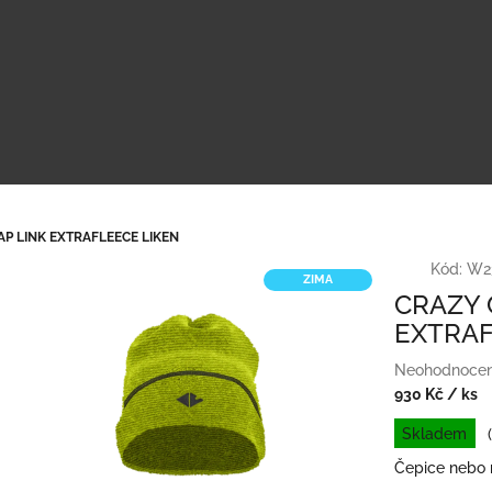
AP LINK EXTRAFLEECE LIKEN
Kód:
W2
ZIMA
CRAZY 
EXTRAF
Průměrné
Neohodnoce
hodnocení
930 Kč
/ ks
produktu
Měrná
Skladem
je
cena:
0,0
Čepice nebo n
z