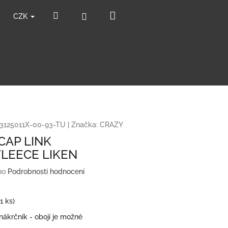
Nákupní
Hledat
Přihlášení
CZK
košík
3125011X-00-93-TU
|
Značka:
CRAZY
CAP LINK
LEECE LIKEN
no
Podrobnosti hodnocení
(1 ks)
ákrčník - obojí je možné