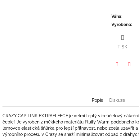
Váha
:
Vyrobeno
:
TISK
Twitter
Face
Popis
Diskuze
CRAZY CAP LINK EXTRAFLEECE je velmi teplý víceúčelový nákrčník 
čepicí. Je vyroben z měkkého materiálu Fluffy Warm podobného kož
lemovce elastická šňůrka pro lepší přilnavost, nebo zcela uzavřít a vy
výrobního procesu v Crazy se snaží minimalizovat odpad z drahých 