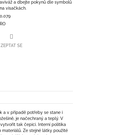
aviváž a dbejte pokynů dle symbolů
na visačkách.
0,079
RO
ZEPTAT SE
book
a v případě potřeby se stane i
ešině, je načechraný a teplý. V
tvořit tak čepici. Interní politika
materiálů. Ze stejné látky použité