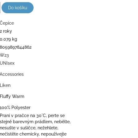
Do košíku
Čepice
2 roky
0.079 kg
8059897844862
W23
UNIsex
Accessories
Liken
Fluffy Warm
100% Polyester
Praní v pračce na 30°C, perte se
stejně barevným prádlem, nebělte,
nesušte v sušičce, nežehlete,
nečistěte chemicky, nepoužívejte