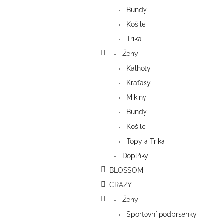
a
Bundy
n
e
Košile
l
Trika
Ženy
Kalhoty
Kraťasy
Mikiny
Bundy
Košile
Topy a Trika
Doplňky
BLOSSOM
CRAZY
Ženy
Sportovní podprsenky