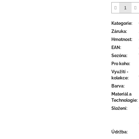
5
hvězdiček.
Kategorie
:
Záruka
:
Hmotnost
:
EAN
:
Sezóna
:
Pro koho
:
Využití -
kolekce
:
Barva
:
Materiál a
Technologie
:
Složení
:
Údržba
: