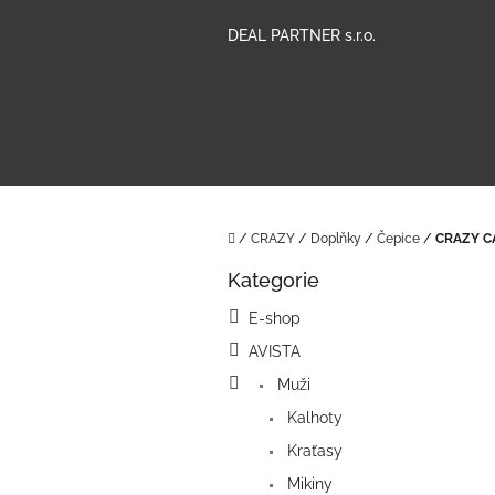
Přejít
na
DEAL PARTNER s.r.o.
obsah
Domů
/
CRAZY
/
Doplňky
/
Čepice
/
CRAZY C
P
Kategorie
o
Přeskočit
kategorie
s
E-shop
t
AVISTA
r
a
Muži
n
Kalhoty
n
í
Kraťasy
p
Mikiny