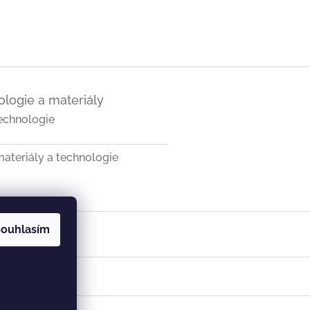
logie a materiály
echnologie
ateriály a technologie
ouhlasím
a SK
Vist v ČR