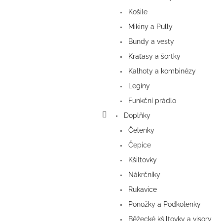
Košile
Mikiny a Pully
Bundy a vesty
Kraťasy a šortky
Kalhoty a kombinézy
Legíny
Funkční prádlo
Doplňky
Čelenky
Čepice
Kšiltovky
Nákrčníky
Rukavice
Ponožky a Podkolenky
Běžecké kšiltovky a visory