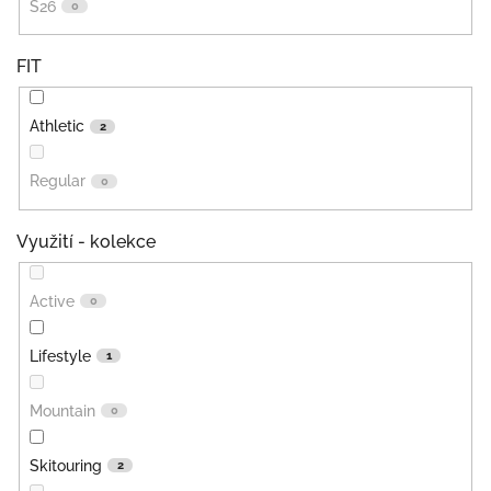
S26
0
FIT
Athletic
2
Regular
0
Využití - kolekce
Active
0
Lifestyle
1
Mountain
0
Skitouring
2