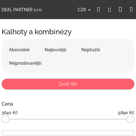
Přejít
Nák
Hledat
Přihlášení
na
CZK
DEAL PARTNER s.r.o.
obsah
koší
Kalhoty a kombinézy
Ř
a
Abecedně
Nejlevnější
Nejdražší
z
e
Nejprodávanější
n
í
p
Zavřít filtr
r
o
d
Cena
u
3640
Kč
5890
Kč
k
t
ů