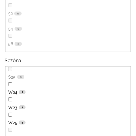
52
0
54
0
56
0
Sezóna
S25
0
W24
1
W23
1
W25
1