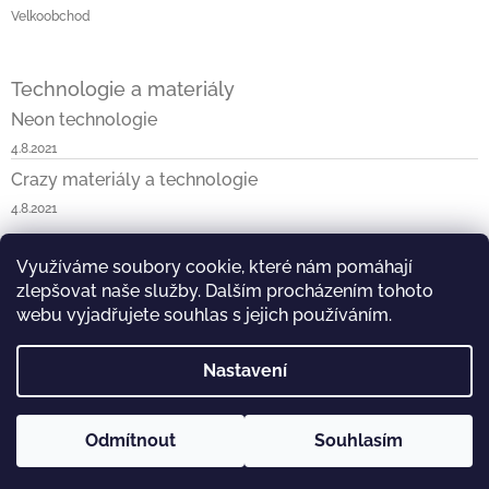
Velkoobchod
Technologie a materiály
Neon technologie
4.8.2021
Crazy materiály a technologie
4.8.2021
Využíváme soubory cookie, které nám pomáhají
Napište nám
Neon v ČR a SK
Blossom v ČR a SK
zlepšovat naše služby. Dalším procházením tohoto
Kask & KOO v ČR a SK
Crazy v ČR a SK
Vist v ČR
webu vyjadřujete souhlas s jejich používáním.
Nastavení
Odmítnout
Souhlasím
Copyright 2026
DEAL PARTNER s.r.o.
. Všechna práva
Vytvořil Shoptet
vyhrazena.