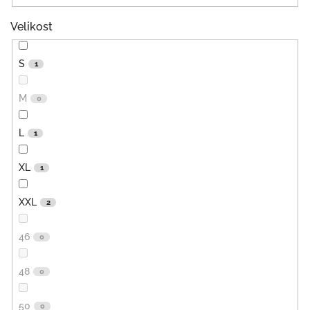
Velikost
S
1
M
0
L
1
XL
1
XXL
2
46
0
48
0
50
0