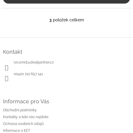
3
položek celkem
O
v
l
á
Z
d
á
a
Kontakt
p
c
a
í
ivo.smid
@
dealpartner.cz
t
p
í
r
00420 722 657 141
v
k
y
v
ý
Informace pro Vás
p
Obchodní podmínky
i
Kontakty a kde nás najdete
s
u
Ochrana osobních údajů
Informace o EET