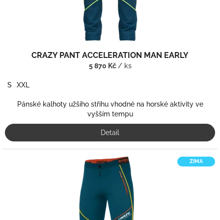
t
ů
CRAZY PANT ACCELERATION MAN EARLY
5 870 Kč
/ ks
S
XXL
Pánské kalhoty užšího střihu vhodné na horské aktivity ve
vyšším tempu
Detail
ZIMA