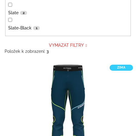
Slate
2
Slate-Black
1
VYMAZAT FILTRY
Položek k zobrazení:
3
V
ZIMA
ý
p
i
s
p
r
o
d
u
k