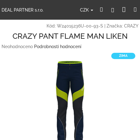
Přejít
Nák
Hledat
Přihlášení
na
CZK
DEAL PARTNER s.r.o.
obsah
koší
Kód:
W24015236U-00-93-S
|
Značka:
CRAZY
CRAZY PANT FLAME MAN LIKEN
Průměrné
Neohodnoceno
Podrobnosti hodnocení
hodnocení
ZIMA
produktu
je
0,0
z
5
hvězdiček.