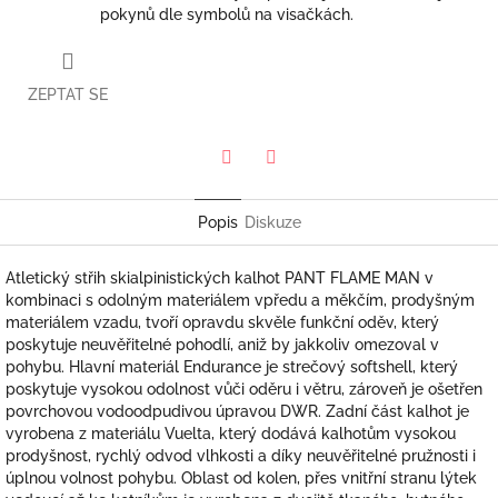
pokynů dle symbolů na visačkách.
ZEPTAT SE
Twitter
Facebook
Popis
Diskuze
Atletický střih skialpinistických kalhot PANT FLAME MAN v
kombinaci s odolným materiálem vpředu a měkčím, prodyšným
materiálem vzadu, tvoří opravdu skvěle funkční oděv, který
poskytuje neuvěřitelné pohodlí, aniž by jakkoliv omezoval v
pohybu. Hlavní materiál Endurance je strečový softshell, který
poskytuje vysokou odolnost vůči oděru i větru, zároveň je ošetřen
povrchovou vodoodpudivou úpravou DWR. Zadní část kalhot je
vyrobena z materiálu Vuelta, který dodává kalhotům vysokou
prodyšnost, rychlý odvod vlhkosti a díky neuvěřitelné pružnosti i
úplnou volnost pohybu. Oblast od kolen, přes vnitřní stranu lýtek