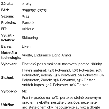
Záruka
:
2 roky
EAN
:
8059897897783
Sezóna
:
W24
Pro koho
:
Pánské
FIT
:
Athletic
Využití -
Skitouring
kolekce
:
Barva
:
Liken
Materiál a
Vuelta, Endurance Light, Armor
technologie
:
Vybavení
:
Elastický pas s možností nastavení pomocí šňůrky
Hlavní materiál: 54% Polyamid, 36% Polyester, 10%
Polyuretan, Kolena: 83% Polyamid, 9% Polyester, 8%
Složení
:
Polyuretan, Zadek: 85% Polyamid, 15% Elastan,
Vnitřek kapes: 90% Polyester, 10% Elastan
Vyrobeno
:
MD
Praní v pračce na 30°C, perte se stejně barevným
prádlem, nebělte, nesušte v sušičce, nežehlete,
Údržba
:
nečistěte chemicky, nepoužívejte aviváž a dbejte