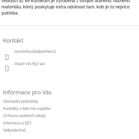
vedoucí až ke kotníkům je vyrobena z dvojitě tkaného, hutného
materiálu, který poskytuje extra odolnost tam, kde je to nejvíce
potřeba.
Z
á
Kontakt
p
a
ivo.smid
@
dealpartner.cz
t
í
00420 722 657 141
Informace pro Vás
Obchodní podmínky
Kontakty a kde nás najdete
Ochrana osobních údajů
Informace o EET
Velkoobchod