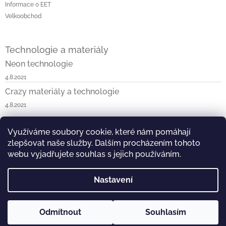
Informace o EET
Velkoobchod
Technologie a materiály
Neon technologie
4.8.2021
Crazy materiály a technologie
4.8.2021
Využíváme soubory cookie, které nám pomáhají
Napište nám
Neon v ČR a SK
Blossom v ČR a SK
zlepšovat naše služby. Dalším procházením tohoto
Kask & KOO v ČR a SK
Crazy v ČR a SK
Vist v ČR
webu vyjadřujete souhlas s jejich používáním.
Nastavení
Copyright 2026
DEAL PARTNER s.r.o.
. Všechna práva
Odmítnout
Souhlasím
Vytvořil Shoptet
vyhrazena.