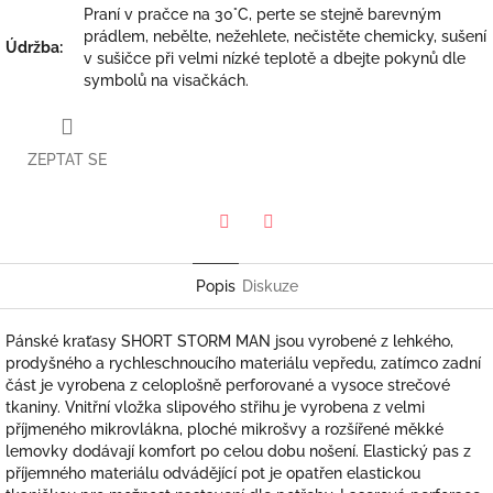
Praní v pračce na 30°C, perte se stejně barevným
prádlem, nebělte, nežehlete, nečistěte chemicky, sušení
Údržba
:
v sušičce při velmi nízké teplotě a dbejte pokynů dle
symbolů na visačkách.
ZEPTAT SE
Twitter
Facebook
Popis
Diskuze
Pánské kraťasy SHORT STORM MAN jsou vyrobené z lehkého,
prodyšného a rychleschnoucího materiálu vepředu, zatímco zadní
část je vyrobena z celoplošně perforované a vysoce strečové
tkaniny. Vnitřní vložka slipového střihu je vyrobena z velmi
příjmeného mikrovlákna, ploché mikrošvy a rozšířené měkké
lemovky dodávají komfort po celou dobu nošení. Elastický pas z
příjemného materiálu odvádějící pot je opatřen elastickou