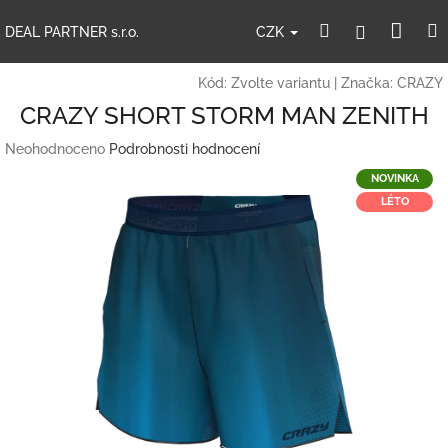
Přejít
Nák
Hledat
Přihlášení
na
CZK
DEAL PARTNER s.r.o.
obsah
koší
Kód:
Zvolte variantu
|
Značka:
CRAZY
CRAZY SHORT STORM MAN ZENITH
Průměrné
Neohodnoceno
Podrobnosti hodnocení
hodnocení
NOVINKA
produktu
LÉTO
je
0,0
z
5
hvězdiček.