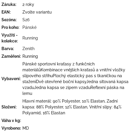
Záruka
:
2 roky
EAN
:
Zvolte variantu
Sezóna
:
S26
Pro koho
:
Pánské
Využití -
Running
kolekce
:
Barva
:
Zenith
Zaměření
:
Running
Pánské sportovní kraťasy z funkčních
materiálůKombinace vnějších kraťasů a vnitřní vložky
slipového střihuPlochý elastický pas s tkaničkou na
Vybavení
:
staženíDvě otevřené boční kapsyJedna síťovaná kapsa
vzaduJedna kapsa se zipem vzaduReflexní páska na
lemu
Hlavní materál: 90% Polyester, 10% Elastan, Zadní
Složení
:
kapsa: 88% Polyester, 12% Elastan, Vnitřní slipy: 84%
Polyamid, 16% Elastan
Váha v kg
:
Vyrobeno
:
MD