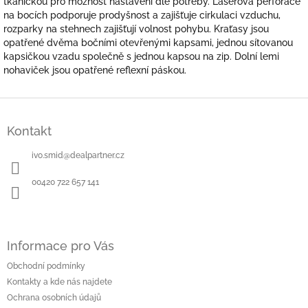
tkaničkou pro možnost nastavení dle potřeby. Laserová perforace
na bocích podporuje prodyšnost a zajišťuje cirkulaci vzduchu,
rozparky na stehnech zajišťují volnost pohybu. Kraťasy jsou
opatřené dvěma bočními otevřenými kapsami, jednou sítovanou
kapsičkou vzadu společně s jednou kapsou na zip. Dolní lemi
nohaviček jsou opatřené reflexní páskou.
Z
á
Kontakt
p
a
ivo.smid
@
dealpartner.cz
t
í
00420 722 657 141
Informace pro Vás
Obchodní podmínky
Kontakty a kde nás najdete
Ochrana osobních údajů