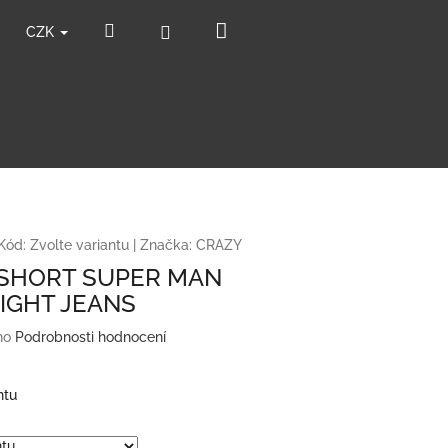
Nákupní
Hledat
Přihlášení
CZK
košík
Kód:
Zvolte variantu
|
Značka:
CRAZY
SHORT SUPER MAN
LIGHT JEANS
no
Podrobnosti hodnocení
ntu