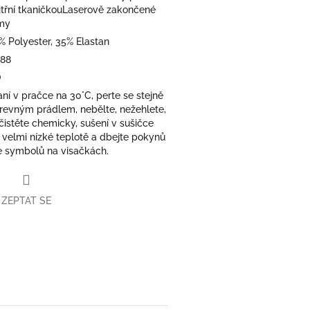
itřní tkaničkouLaserově zakončené
my
% Polyester, 35% Elastan
188
O
aní v pračce na 30°C, perte se stejně
revným prádlem, nebělte, nežehlete,
čistěte chemicky, sušení v sušičce
i velmi nízké teplotě a dbejte pokynů
e symbolů na visačkách.
ZEPTAT SE
book