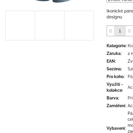
5
hvězdiček.
Ikonické pán
designu
Kategorie
:
Kr
Záruka
:
2 
EAN
:
Zv
Sezóna
:
S2
Pro koho
:
Pá
Využití -
Ac
kolekce
:
Barva
:
Pr
Zaměření
:
Ac
Pá
ce
mo
Vybavení
:
za