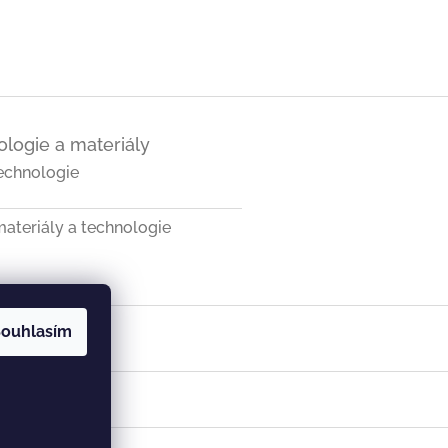
logie a materiály
echnologie
ateriály a technologie
ouhlasím
a SK
Vist v ČR