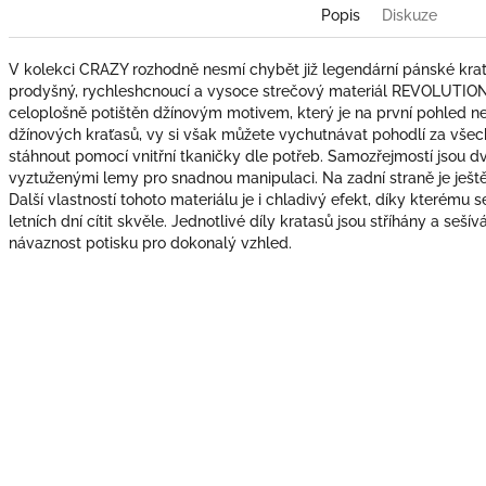
Popis
Diskuze
V kolekci CRAZY rozhodně nesmí chybět již legendární pánské k
prodyšný, rychleshcnoucí a vysoce strečový materiál REVOLUTIONA
celoplošně potištěn džínovým motivem, který je na první pohled n
džínových kraťasů, vy si však můžete vychutnávat pohodlí za všech
stáhnout pomocí vnitřní tkaničky dle potřeb. Samozřejmostí jsou d
vyztuženými lemy pro snadnou manipulaci. Na zadní straně je ješ
Další vlastností tohoto materiálu je i chladivý efekt, díky kterému 
letních dní cítit skvěle. Jednotlivé díly kratasů jsou stříhány a seší
návaznost potisku pro dokonalý vzhled.