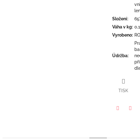
vn
le
Složení
:
65
Váha v kg
:
0,
Vyrobeno
:
R
Pr
ba
Údržba
:
ne
př
dl
TISK
Twitter
Face