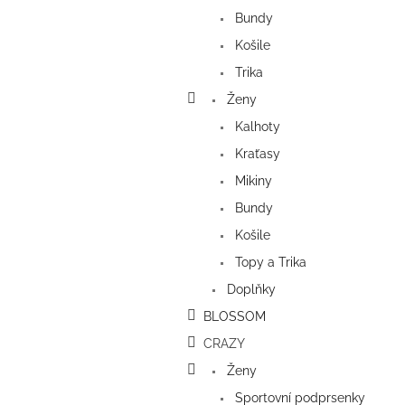
a
Bundy
n
e
Košile
l
Trika
Ženy
Kalhoty
Kraťasy
Mikiny
Bundy
Košile
Topy a Trika
Doplňky
BLOSSOM
CRAZY
Ženy
Sportovní podprsenky