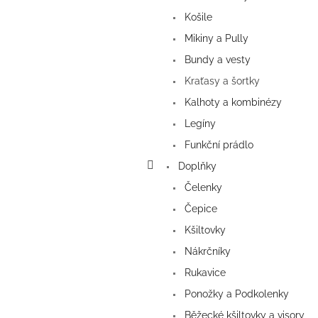
Košile
Mikiny a Pully
Bundy a vesty
Kraťasy a šortky
Kalhoty a kombinézy
Legíny
Funkční prádlo
Doplňky
Čelenky
Čepice
Kšiltovky
Nákrčníky
Rukavice
Ponožky a Podkolenky
Běžecké kšiltovky a visory