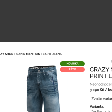
ZY SHORT SUPER MAN PRINT LIGHT JEANS
NOVINKA
CRAZY 
LÉTO
PRINT 
Průměrné
Neohodnoce
hodnocení
3 090 Kč
/ ks
produktu
Měrná
Zvolte varia
je
cena:
0,0
Varianta:
z