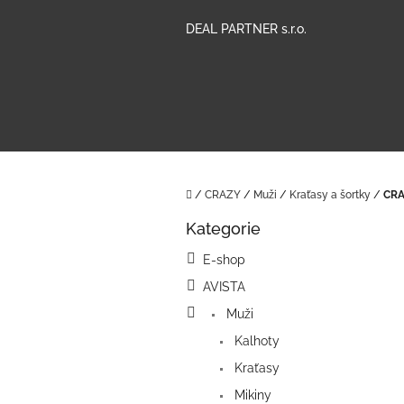
Přejít
na
DEAL PARTNER s.r.o.
obsah
Domů
/
CRAZY
/
Muži
/
Kraťasy a šortky
/
CRA
P
Kategorie
o
Přeskočit
kategorie
s
E-shop
t
AVISTA
r
a
Muži
n
Kalhoty
n
í
Kraťasy
p
Mikiny