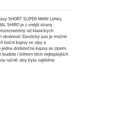
raťasy SHORT SUPER MAN! Lehký,
L SHIRO je z vnější strany
erozeznatelný od klasických
 okolností. Elastický pas je možné
vě boční kapsy se zipy a
tě jedna dodatečná kapsa se zipem.
se budete i během těch nejteplejších
vány ručně, aby byla zajištěna