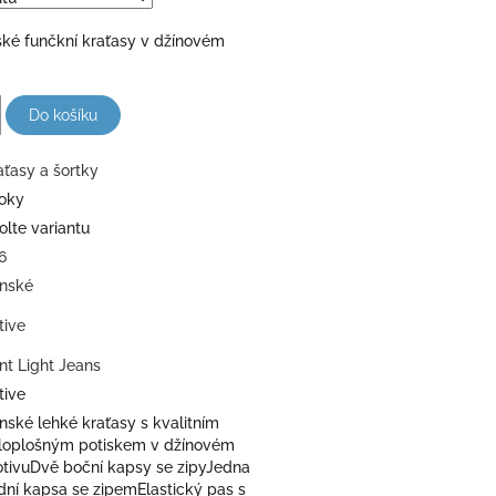
ské funčkní kraťasy v džínovém
Do košíku
aťasy a šortky
roky
olte variantu
6
nské
tive
int Light Jeans
tive
nské lehké kraťasy s kvalitním
loplošným potiskem v džínovém
tivuDvě boční kapsy se zipyJedna
dní kapsa se zipemElastický pas s