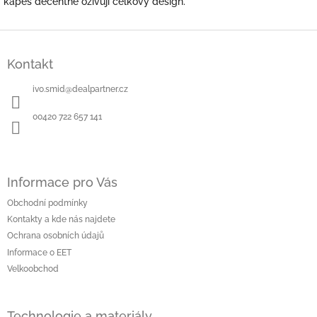
kapes decentně oživují celkový design.
Z
á
Kontakt
p
a
ivo.smid
@
dealpartner.cz
t
í
00420 722 657 141
Informace pro Vás
Obchodní podmínky
Kontakty a kde nás najdete
Ochrana osobních údajů
Informace o EET
Velkoobchod
Technologie a materiály