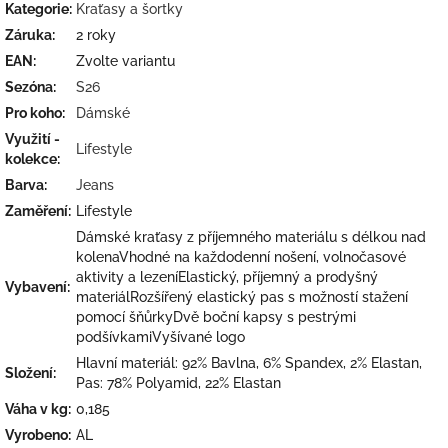
Kategorie
:
Kraťasy a šortky
Záruka
:
2 roky
EAN
:
Zvolte variantu
Sezóna
:
S26
Pro koho
:
Dámské
Využití -
Lifestyle
kolekce
:
Barva
:
Jeans
Zaměření
:
Lifestyle
Dámské kraťasy z příjemného materiálu s délkou nad
kolenaVhodné na každodenní nošení, volnočasové
aktivity a lezeníElastický, příjemný a prodyšný
Vybavení
:
materiálRozšířený elastický pas s možností stažení
pomocí šňůrkyDvě boční kapsy s pestrými
podšívkamiVyšívané logo
Hlavní materiál: 92% Bavlna, 6% Spandex, 2% Elastan,
Složení
:
Pas: 78% Polyamid, 22% Elastan
Váha v kg
:
0,185
Vyrobeno
:
AL