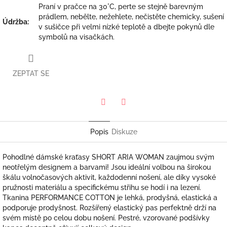
Praní v pračce na 30°C, perte se stejně barevným
prádlem, nebělte, nežehlete, nečistěte chemicky, sušení
Údržba
:
v sušičce při velmi nízké teplotě a dbejte pokynů dle
symbolů na visačkách.
ZEPTAT SE
Twitter
Facebook
Popis
Diskuze
Pohodlné dámské kraťasy SHORT ARIA WOMAN zaujmou svým
neotřelým designem a barvami! Jsou ideální volbou na širokou
škálu volnočasových aktivit, každodenní nošení, ale díky vysoké
pružnosti materiálu a specifickému střihu se hodí i na lezení.
Tkanina PERFORMANCE COTTON je lehká, prodyšná, elastická a
podporuje prodyšnost. Rozšířený elastický pas perfektně drží na
svém místě po celou dobu nošení. Pestré, vzorované podšívky