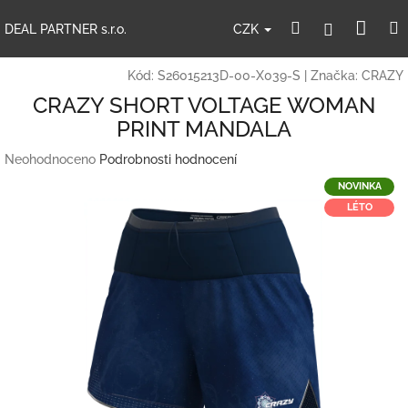
Přejít
Nák
Hledat
Přihlášení
na
CZK
DEAL PARTNER s.r.o.
obsah
koší
Kód:
S26015213D-00-X039-S
|
Značka:
CRAZY
CRAZY SHORT VOLTAGE WOMAN
PRINT MANDALA
Průměrné
Neohodnoceno
Podrobnosti hodnocení
hodnocení
NOVINKA
produktu
LÉTO
je
0,0
z
5
hvězdiček.