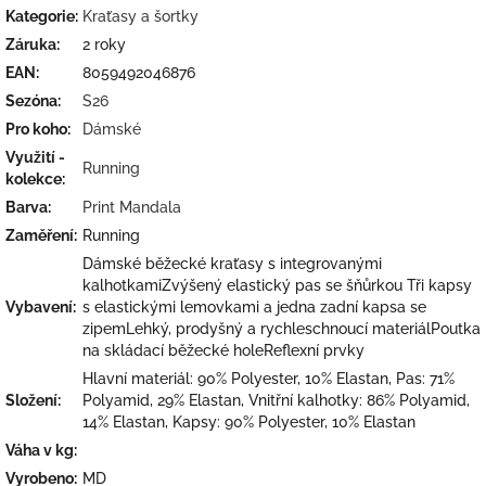
Kategorie
:
Kraťasy a šortky
Záruka
:
2 roky
EAN
:
8059492046876
Sezóna
:
S26
Pro koho
:
Dámské
Využití -
Running
kolekce
:
Barva
:
Print Mandala
Zaměření
:
Running
Dámské běžecké kraťasy s integrovanými
kalhotkamiZvýšený elastický pas se šňůrkou Tři kapsy
Vybavení
:
s elastickými lemovkami a jedna zadní kapsa se
zipemLehký, prodyšný a rychleschnoucí materiálPoutka
na skládací běžecké holeReflexní prvky
Hlavní materiál: 90% Polyester, 10% Elastan, Pas: 71%
Složení
:
Polyamid, 29% Elastan, Vnitřní kalhotky: 86% Polyamid,
14% Elastan, Kapsy: 90% Polyester, 10% Elastan
Váha v kg
:
Vyrobeno
:
MD