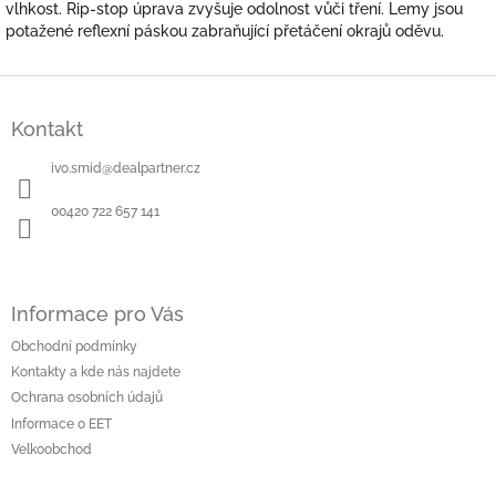
vlhkost. Rip-stop úprava zvyšuje odolnost vůči tření. Lemy jsou
potažené reflexní páskou zabraňující přetáčení okrajů oděvu.
Z
á
Kontakt
p
a
ivo.smid
@
dealpartner.cz
t
í
00420 722 657 141
Informace pro Vás
Obchodní podmínky
Kontakty a kde nás najdete
Ochrana osobních údajů
Informace o EET
Velkoobchod