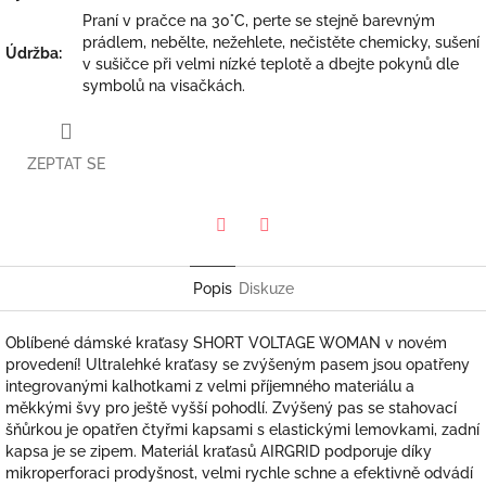
Praní v pračce na 30°C, perte se stejně barevným
prádlem, nebělte, nežehlete, nečistěte chemicky, sušení
Údržba
:
v sušičce při velmi nízké teplotě a dbejte pokynů dle
symbolů na visačkách.
ZEPTAT SE
Twitter
Facebook
Popis
Diskuze
Oblíbené dámské kraťasy SHORT VOLTAGE WOMAN v novém
provedení! Ultralehké kraťasy se zvýšeným pasem jsou opatřeny
integrovanými kalhotkami z velmi příjemného materiálu a
měkkými švy pro ještě vyšší pohodlí. Zvýšený pas se stahovací
šňůrkou je opatřen čtyřmi kapsami s elastickými lemovkami, zadní
kapsa je se zipem. Materiál kraťasů AIRGRID podporuje díky
mikroperforaci prodyšnost, velmi rychle schne a efektivně odvádí