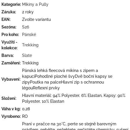
Kategorie
:
Mikiny a Pully
Záruka
:
2 roky
EAN
:
Zvolte variantu
Sezóna
:
S26
Pro koho
:
Pánské
Využití -
Trekking
kolekce
:
Barva
:
Slate
Zaměření
:
Trekking
Pánská lehká fleecová mikina s zipem a
kapucíPohodlné ploché švyDvě boční kapsy se
Vybavení
:
zipyPoutka na palceHlavní zip s ochrannou
légouReflexní prvky
Hlavní materiál: 94% Polyester, 6% Elastan, Kapsy: 90%
Složení
:
Polyester, 10% Elastan
Váha v kg
:
0,28
Vyrobeno
:
RO
Praní v pračce na 30°C, perte se stejně barevným
prádlem, nebělte, nežehlete, nečistěte chemicky, sušení