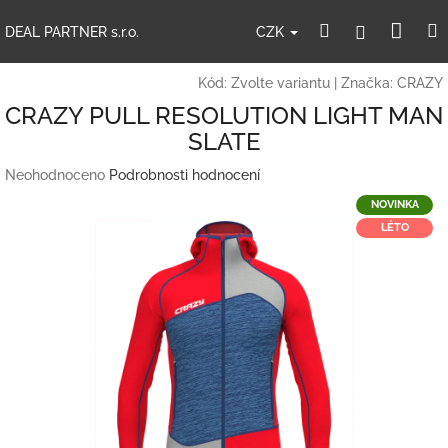
Přejít
Nák
Hledat
Přihlášení
na
CZK
DEAL PARTNER s.r.o.
obsah
koší
Kód:
Zvolte variantu
|
Značka:
CRAZY
CRAZY PULL RESOLUTION LIGHT MAN
SLATE
Průměrné
Neohodnoceno
Podrobnosti hodnocení
hodnocení
NOVINKA
produktu
LÉTO
je
0,0
z
5
hvězdiček.