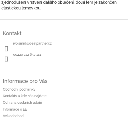
zjednodušení vrstvení dalšího oblečení, dolní lem je zakončen
elastickou lemovkou.
Z
á
Kontakt
p
a
ivo.smid
@
dealpartner.cz
t
í
00420 722 657 141
Informace pro Vás
Obchodní podmínky
Kontakty a kde nás najdete
Ochrana osobních údajů
Informace o EET
Velkoobchod