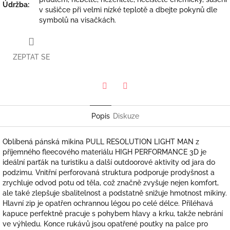
Údržba
:
v sušičce při velmi nízké teplotě a dbejte pokynů dle
symbolů na visačkách.
ZEPTAT SE
Twitter
Facebook
Popis
Diskuze
Oblíbená pánská mikina PULL RESOLUTION LIGHT MAN z
příjemného fleecového materiálu HIGH PERFORMANCE 3D je
ideální parťák na turistiku a další outdoorové aktivity od jara do
podzimu. Vnitřní perforovaná struktura podporuje prodyšnost a
zrychluje odvod potu od těla, což značně zvyšuje nejen komfort,
ale také zlepšuje sbalitelnost a podstatně snižuje hmotnost mikiny.
Hlavní zip je opatřen ochrannou légou po celé délce. Přiléhavá
kapuce perfektně pracuje s pohybem hlavy a krku, takže nebrání
ve výhledu. Konce rukávů jsou opatřené poutky na palce pro