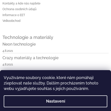
Kontakty a kde nás najdete
s
u
Ochrana osobních údajů
Informace o EET
Velkoobchod
Technologie a materiály
Neon technologie
4.8.2021
Crazy materiály a technologie
4.8.2021
Využíváme soubory cookie, které nám pomáhají
Napište nám
Neon v ČR a SK
Blossom v ČR a SK
zlepšovat naše služby. Dalším procházením tohoto
Kask & KOO v ČR a SK
Crazy v ČR a SK
Vist v ČR
webu vyjadřujete souhlas s jejich používáním.
Nastavení