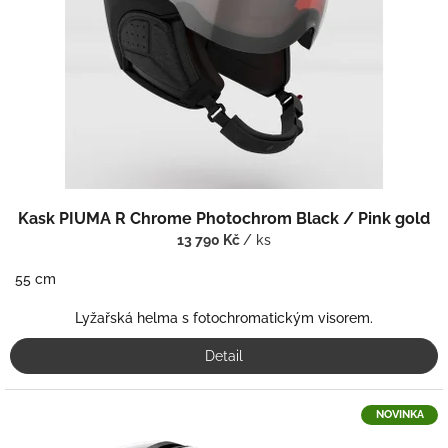
r
o
d
u
k
t
ů
Kask PIUMA R Chrome Photochrom Black / Pink gold
13 790 Kč
/ ks
55 cm
Lyžařská helma s fotochromatickým visorem.
Detail
NOVINKA