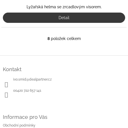
Lyžařská helma se zrcadlovým visorem.
Detail
8
položek celkem
O
v
l
á
Z
d
á
a
Kontakt
p
c
a
í
ivo.smid
@
dealpartner.cz
t
p
í
r
00420 722 657 141
v
k
y
v
ý
Informace pro Vás
p
Obchodní podmínky
i