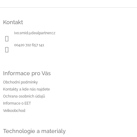
Z
á
Kontakt
p
a
ivo.smid
@
dealpartner.cz
t
í
00420 722 657 141
Informace pro Vás
Obchodní podmínky
Kontakty a kde nás najdete
Ochrana osobních údajů
Informace o EET
Velkoobchod
Technologie a materiály