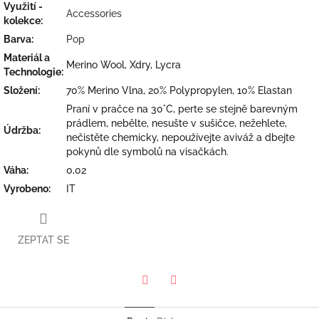
Využití -
Accessories
kolekce
:
Barva
:
Pop
Materiál a
Merino Wool, Xdry, Lycra
Technologie
:
Složení
:
70% Merino Vlna, 20% Polypropylen, 10% Elastan
Praní v pračce na 30°C, perte se stejně barevným
prádlem, nebělte, nesušte v sušičce, nežehlete,
Údržba
:
nečistěte chemicky, nepoužívejte aviváž a dbejte
pokynů dle symbolů na visačkách.
Váha
:
0,02
Vyrobeno
:
IT
ZEPTAT SE
Twitter
Facebook