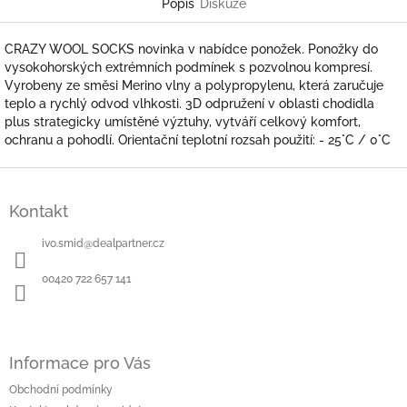
Popis
Diskuze
CRAZY WOOL SOCKS novinka v nabídce ponožek. Ponožky do
vysokohorských extrémních podmínek s pozvolnou kompresí.
Vyrobeny ze směsi Merino vlny a polypropylenu, která zaručuje
teplo a rychlý odvod vlhkosti. 3D odpružení v oblasti chodidla
plus strategicky umístěné výztuhy, vytváří celkový komfort,
ochranu a pohodlí. Orientační teplotní rozsah použití: - 25°C / 0°C
Z
á
Kontakt
p
a
ivo.smid
@
dealpartner.cz
t
í
00420 722 657 141
Informace pro Vás
Obchodní podmínky