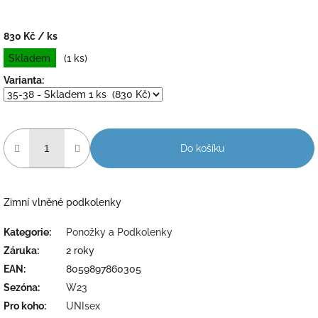
830 Kč
/ ks
Měrná
Skladem
(1 ks)
cena:
Varianta:
Do košíku
Zimní vlněné podkolenky
Kategorie
:
Ponožky a Podkolenky
Záruka
:
2 roky
EAN
:
8059897860305
Sezóna
:
W23
Pro koho
:
UNIsex