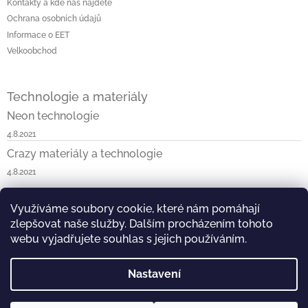
Kontakty a kde nás najdete
Ochrana osobních údajů
Informace o EET
Velkoobchod
Technologie a materiály
Neon technologie
4.8.2021
Crazy materiály a technologie
4.8.2021
Využíváme soubory cookie, které nám pomáhají
Napište nám
Neon v ČR a SK
Blossom v ČR a SK
zlepšovat naše služby. Dalším procházením tohoto
Kask & KOO v ČR a SK
Crazy v ČR a SK
Vist v ČR
webu vyjadřujete souhlas s jejich používáním.
Nastavení