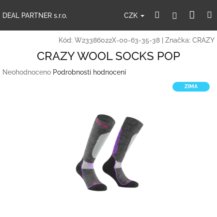
Přejít
Nák
Hledat
Přihlášení
na
CZK
DEAL PARTNER s.r.o.
obsah
koší
Kód:
W23386022X-00-63-35-38
|
Značka:
CRAZY
CRAZY WOOL SOCKS POP
Průměrné
Neohodnoceno
Podrobnosti hodnocení
hodnocení
ZIMA
produktu
je
0,0
z
5
hvězdiček.