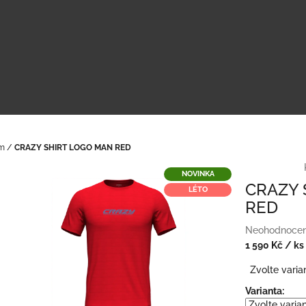
em
/
CRAZY SHIRT LOGO MAN RED
NOVINKA
CRAZY 
LÉTO
RED
Průměrné
Neohodnoce
hodnocení
1 590 Kč
/ ks
produktu
Měrná
Zvolte varia
je
cena:
0,0
Varianta:
z