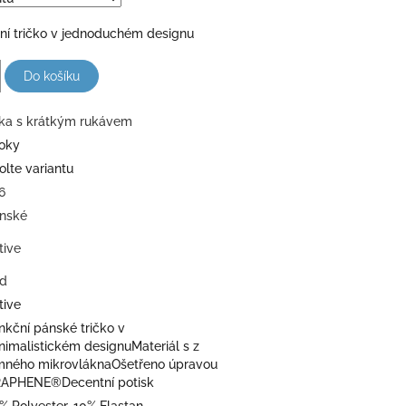
ní tričko v jednoduchém designu
Do košíku
ika s krátkým rukávem
roky
olte variantu
6
nské
tive
d
tive
nkční pánské tričko v
nimalistickém designuMateriál s z
mného mikrovláknaOšetřeno úpravou
APHENE®Decentní potisk
% Polyester, 10% Elastan