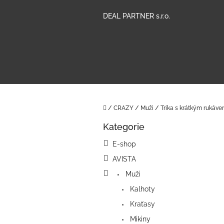
Přejít
na
DEAL PARTNER s.r.o.
obsah
Domů
/
CRAZY
/
Muži
/
Trika s krátkým rukáv
P
Kategorie
o
Přeskočit
kategorie
s
E-shop
t
AVISTA
r
a
Muži
n
Kalhoty
n
í
Kraťasy
p
Mikiny