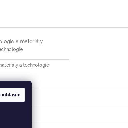
logie a materiály
echnologie
ateriály a technologie
ouhlasím
a SK
Vist v ČR