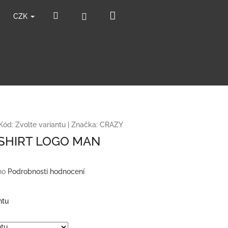
Nákupní
Hledat
Přihlášení
CZK
košík
Kód:
Zvolte variantu
|
Značka:
CRAZY
SHIRT LOGO MAN
no
Podrobnosti hodnocení
ntu