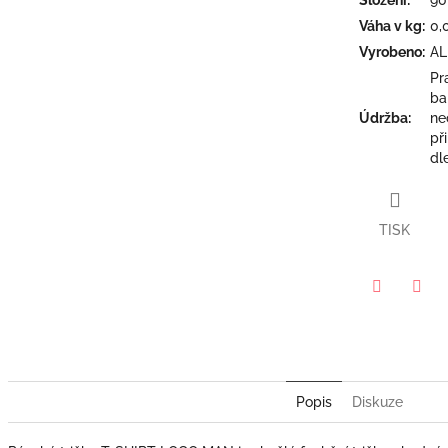
Váha v kg
:
0,
Vyrobeno
:
AL
Pr
ba
Údržba
:
ne
př
dl
TISK
Twitter
Face
Popis
Diskuze