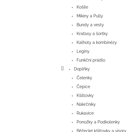
Košile
Mikiny a Pully
Bundy a vesty
Kraťasy a šortky
Kalhoty a kombinézy
Legíny
Funkční prádlo
Doplňky
Čelenky
Čepice
Kšiltovky
Nákrčníky
Rukavice
Ponožky a Podkolenky
Běžecké kšiltovky a visory