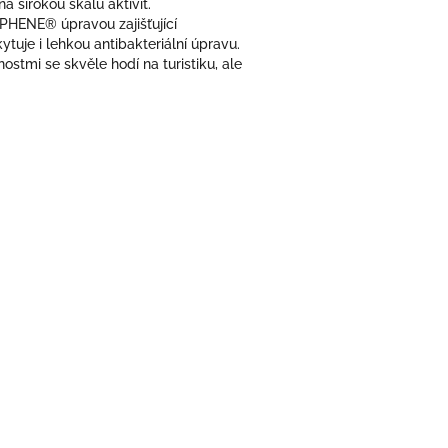
 širokou škálu aktivit.
PHENE® úpravou zajišťující
tuje i lehkou antibakteriální úpravu.
stmi se skvěle hodí na turistiku, ale