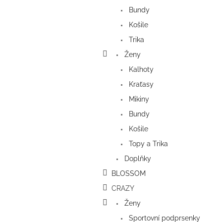
a
Bundy
n
e
Košile
l
Trika
Ženy
Kalhoty
Kraťasy
Mikiny
Bundy
Košile
Topy a Trika
Doplňky
BLOSSOM
CRAZY
Ženy
Sportovní podprsenky