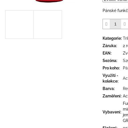
5
hvězdiček.
Pánské funkč
Kategorie
:
Tr
Záruka
:
2 
EAN
:
Zv
Sezóna
:
S2
Pro koho
:
Pá
Využití -
Ac
kolekce
:
Barva
:
Re
Zaměření
:
Ac
Fu
mi
Vybavení
:
je
GR
Složení
:
90