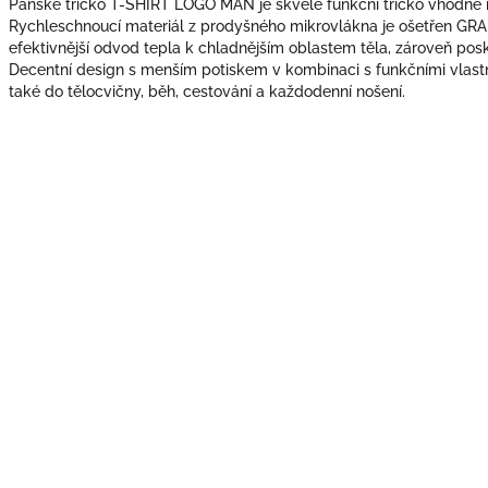
Pánské tričko T-SHIRT LOGO MAN je skvělé funkční tričko vhodné na
Rychleschnoucí materiál z prodyšného mikrovlákna je ošetřen GRA
efektivnější odvod tepla k chladnějším oblastem těla, zároveň posky
Decentní design s menším potiskem v kombinaci s funkčními vlastno
také do tělocvičny, běh, cestování a každodenní nošení.