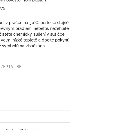
075
aní v pračce na 30°C, perte se stejně
revným prádlem, nebělte, nežehlete,
čistěte chemicky, sušení v sušičce
i velmi nízké teplotě a dbejte pokynů
e symbolů na visačkách.
ZEPTAT SE
book