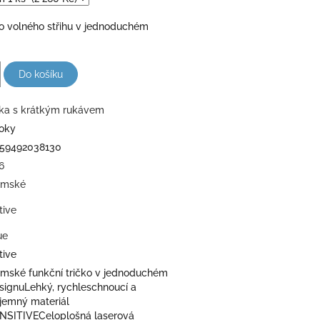
o volného střihu v jednoduchém
Do košíku
ika s krátkým rukávem
roky
59492038130
6
mské
tive
ue
tive
mské funkční tričko v jednoduchém
signuLehký, rychleschnoucí a
íjemný materiál
NSITIVECeloplošná laserová