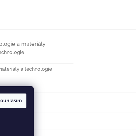
logie a materiály
echnologie
ateriály a technologie
ouhlasím
a SK
Vist v ČR