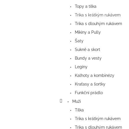
Topy a tílka
Trika s krátkým rukávem
Trika s dlouhým rukávem
Mikiny a Pully
Šaty
Sukně a skort
Bundy a vesty
Legíny
Kalhoty a kombinézy
Kraťasy a šortky
Funkční prádlo
Muži
Tílka
Trika s krátkým rukávem
Trika s dlouhým rukávem