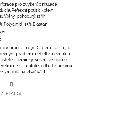
rforace pro zvýšení cirkulace
duchuReflexní potisk kolem
suVolný, pohodlný střih
% Polyamid, 15% Elastan
071
D
aní v pračce na 30°C, perte se stejně
revným prádlem, nebělte, nežehlete,
čistěte chemicky, sušení v sušičce
i velmi nízké teplotě a dbejte pokynů
e symbolů na visačkách.
ZEPTAT SE
book