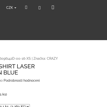
Nákupní
Hledat
Přihlášení
CZK
košík
6096142D-00-16-XS
|
Značka:
CRAZY
SHIRT LASER
 BLUE
no
Podrobnosti hodnocení
(1 ks)