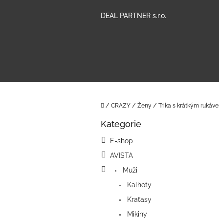
Přejít
na
DEAL PARTNER s.r.o.
obsah
Domů
/
CRAZY
/
Ženy
/
Trika s krátkým rukáv
P
Kategorie
o
Přeskočit
kategorie
s
E-shop
t
AVISTA
r
a
Muži
n
Kalhoty
n
í
Kraťasy
p
Mikiny