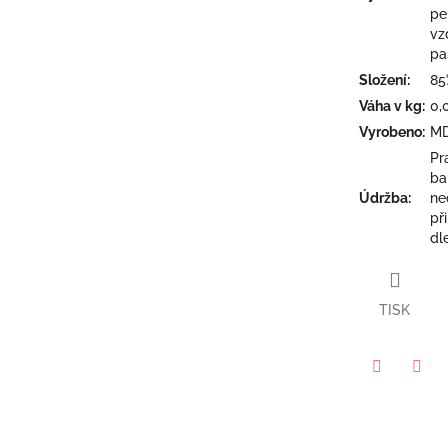
pe
vz
pa
Složení
:
85
Váha v kg
:
0,
Vyrobeno
:
M
Pr
ba
Údržba
:
ne
př
dl
TISK
Twitter
Face