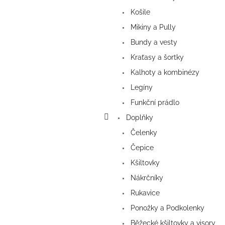
Košile
Mikiny a Pully
Bundy a vesty
Kraťasy a šortky
Kalhoty a kombinézy
Legíny
Funkční prádlo
Doplňky
Čelenky
Čepice
Kšiltovky
Nákrčníky
Rukavice
Ponožky a Podkolenky
Běžecké kšiltovky a visory