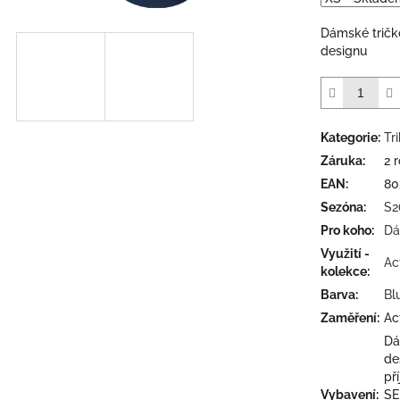
5
hvězdiček.
Dámské tričk
designu
Kategorie
:
Tr
Záruka
:
2 
EAN
:
80
Sezóna
:
S2
Pro koho
:
Dá
Využití -
Ac
kolekce
:
Barva
:
Bl
Zaměření
:
Ac
Dá
de
př
Vybavení
:
SE