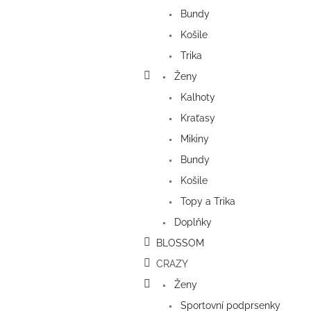
a
Bundy
n
e
Košile
l
Trika
Ženy
Kalhoty
Kraťasy
Mikiny
Bundy
Košile
Topy a Trika
Doplňky
BLOSSOM
CRAZY
Ženy
Sportovní podprsenky