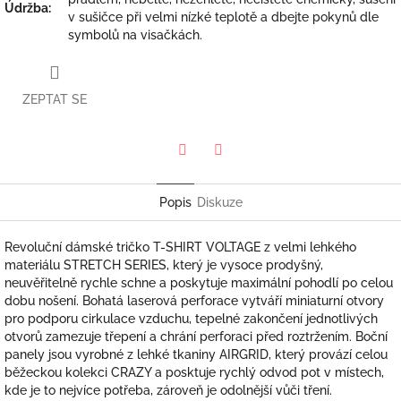
Údržba
:
v sušičce při velmi nízké teplotě a dbejte pokynů dle
symbolů na visačkách.
ZEPTAT SE
Twitter
Facebook
Popis
Diskuze
Revoluční dámské tričko T-SHIRT VOLTAGE z velmi lehkého
materiálu STRETCH SERIES, který je vysoce prodyšný,
neuvěřitelně rychle schne a poskytuje maximální pohodlí po celou
dobu nošení. Bohatá laserová perforace vytváří miniaturní otvory
pro podporu cirkulace vzduchu, tepelné zakončení jednotlivých
otvorů zamezuje třepení a chrání perforaci před roztržením. Boční
panely jsou vyrobné z lehké tkaniny AIRGRID, který provází celou
běžeckou kolekci CRAZY a posktuje rychlý odvod pot v místech,
kde je to nejvíce potřeba, zároveň je odolnější vůči tření.