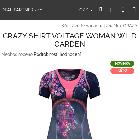
Přejít
Nák
Hledat
Přihlášení
na
CZK
DEAL PARTNER s.r.o.
obsah
koší
Kód:
Zvolte variantu
|
Značka:
CRAZY
CRAZY SHIRT VOLTAGE WOMAN WILD
GARDEN
Průměrné
Neohodnoceno
Podrobnosti hodnocení
hodnocení
NOVINKA
produktu
LÉTO
je
0,0
z
5
hvězdiček.