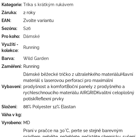
Kategorie
:
Trika s krátkým rukávem
Záruka
:
2 roky
EAN
:
Zvolte variantu
Sezóna
:
S26
Pro koho
:
Dámské
Využití -
Running
kolekce
:
Barva
:
Wild Garden
Zaměření
:
Running
Dámské běžecké tričko z ultralehkého materiáluHlavní
materiál s laserovou perforací pro maximální
Vybavení
:
prodyšnost a komfortBoční panely z prodyšného a
rychleschnoucího materiálu AIRGRIDKvalitní celoplošný
potiskReflexní prvky
Složení
:
88% Polyester 12% Elastan
Váha v kg
:
Vyrobeno
:
MD
Praní v pračce na 30°C, perte se stejně barevným
prádlem, nebělte, nežehlete, nečistěte chemicky, sušení