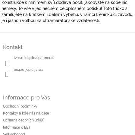
Konstrukce s minimem švů dodává pocit, jakobyste na sobě nic
neměly. To vše v jedinečném celoplošném potisku! Toto tričko si
zamilujete na krátkém i delším výběhu, v rámci tréninku či závodu,
je i jasnou volbou na ultramaratonské vzdálenosti.
Z
á
Kontakt
p
a
ivo.smid
@
dealpartner.cz
t
í
00420 722 657 141
Informace pro Vás
Obchodní podmínky
Kontakty a kde nás najdete
Ochrana osobních údajů
Informace o EET
Velkoobchod