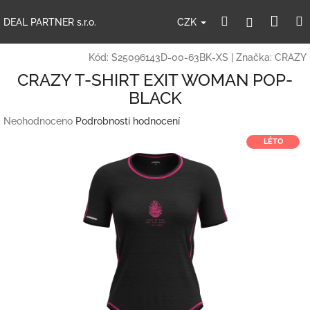
Přejít
Nák
Hledat
Přihlášení
na
CZK
DEAL PARTNER s.r.o.
obsah
koší
Kód:
S25096143D-00-63BK-XS
|
Značka:
CRAZY
CRAZY T-SHIRT EXIT WOMAN POP-
BLACK
Průměrné
Neohodnoceno
Podrobnosti hodnocení
hodnocení
LÉTO
produktu
je
0,0
z
5
hvězdiček.