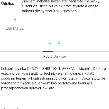
prádlem, nebělte, nežehlete, nečistěte chemicky,
Údržba
:
sušení v sušičce při velmi nízké teplotě a dbejte
pokynů dle symbolů na visačkách.
ZEPTAT SE
Twitter
Facebook
Popis
Diskuze
Letošní novinka CRAZY T-SHIRT EXIT WOMAN - Ideální tričko pro
všechny venkovní aktivity, technické a rafinované, s kulatým
spodním lemem a kontrastními švy v kompletním Crazy stylu! Je
vyrobeno z chladivé a lehké mikro-perforované tkaniny s
protizápachovou úpravou S-Café.
Z
á