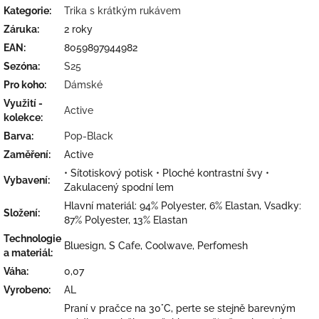
Kategorie
:
Trika s krátkým rukávem
Záruka
:
2 roky
EAN
:
8059897944982
Sezóna
:
S25
Pro koho
:
Dámské
Využití -
Active
kolekce
:
Barva
:
Pop-Black
Zaměření
:
Active
• Sítotiskový potisk • Ploché kontrastní švy •
Vybavení
:
Zakulacený spodní lem
Hlavní materiál: 94% Polyester, 6% Elastan, Vsadky:
Složení
:
87% Polyester, 13% Elastan
Technologie
Bluesign, S Cafe, Coolwave, Perfomesh
a materiál
:
Váha
:
0,07
Vyrobeno
:
AL
Praní v pračce na 30°C, perte se stejně barevným