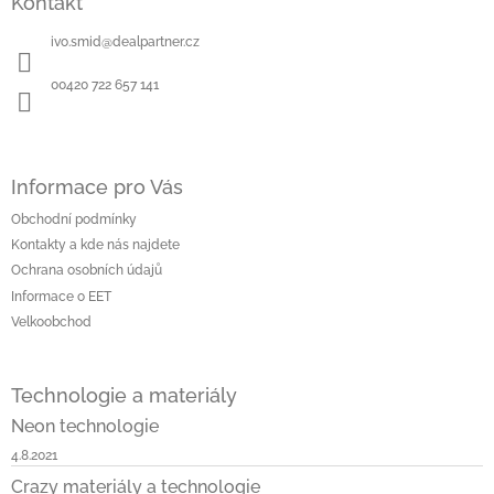
Kontakt
p
a
ivo.smid
@
dealpartner.cz
t
í
00420 722 657 141
Informace pro Vás
Obchodní podmínky
Kontakty a kde nás najdete
Ochrana osobních údajů
Informace o EET
Velkoobchod
Technologie a materiály
Neon technologie
4.8.2021
Crazy materiály a technologie