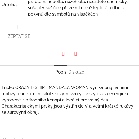
prádlem, nebělte, nežehlete, nečistěte chemicky,
Údržba
:
sušení v sušičce při velmi nízké teplotě a dbejte
pokynů dle symbolů na visačkách.
ZEPTAT SE
Twitter
Facebook
Popis
Diskuze
Tričko CRAZY T-SHIRT MANDALA WOMAN vyniká originálními
motivy a unikátními sítotiskovými vzory. Je stylové a energické,
vyrobené z přírodního konopí a ideální pro volný čas.
Charakteristickými prvky jsou výstřih do V a velmi krátké rukávy
se surovými okraji.
Z
á