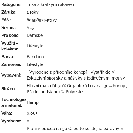
Kategorie
:
Trika s krátkým rukávem
Záruka
:
2 roky
EAN
:
8059897942377
Sezóna
:
S25
Pro koho
:
Dámské
Využití -
Lifestyle
kolekce
:
Barva
:
Bandana
Zaměření
:
Lifestyle
• Vyrobeno z přírodního konopí • Výstřih do V •
Vybavení
:
Exkluzivní sítotisky a nášivky s jedinečnými motivy
Hlavní materiál: 70% Organická bavlna, 30% Konopí,
Složení
:
Přední potisk: 100% Polyester
Technologie
Hemp
a materiál
:
Váha
:
0,083
Vyrobeno
:
AL
Praní v pračce na 30°C, perte se stejně barevným