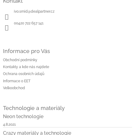
Kontakt
p
a
ivo.smid
@
dealpartner.cz
t
í
00420 722 657 141
Informace pro Vás
Obchodní podmínky
Kontakty a kde nás najdete
Ochrana osobních údajů
Informace o EET
Velkoobchod
Technologie a materiály
Neon technologie
4.8.2021
Crazy materiály a technologie