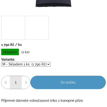
1 790 Kč
/ ks
Měrná
Skladem
(1 ks)
cena:
Varianta:
Do košíku
Příjemné dámské volnočasové triko z konopné příze