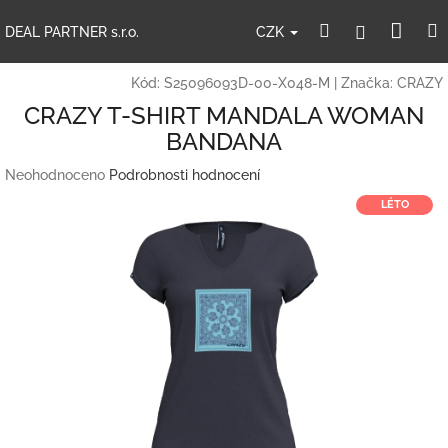
Přejít
Nák
Hledat
Přihlášení
na
CZK
DEAL PARTNER s.r.o.
obsah
koší
Kód:
S25096093D-00-X048-M
|
Značka:
CRAZY
CRAZY T-SHIRT MANDALA WOMAN
BANDANA
Průměrné
Neohodnoceno
Podrobnosti hodnocení
hodnocení
LÉTO
produktu
je
0,0
z
5
hvězdiček.