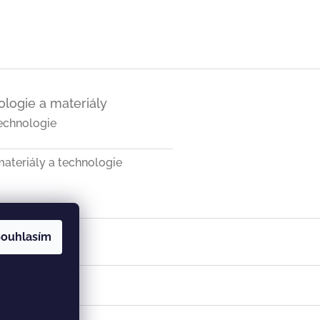
logie a materiály
echnologie
ateriály a technologie
ouhlasím
a SK
Vist v ČR