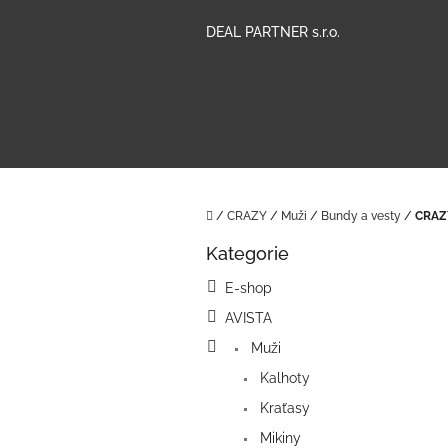
Přejít
na
DEAL PARTNER s.r.o.
obsah
Domů
/
CRAZY
/
Muži
/
Bundy a vesty
/
CRAZ
P
Kategorie
o
Přeskočit
kategorie
s
E-shop
t
AVISTA
r
a
Muži
n
Kalhoty
n
í
Kraťasy
p
Mikiny