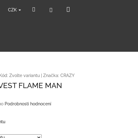
Nákupní
Hledat
Přihlášení
CZK
košík
Kód:
Zvolte variantu
|
Značka:
CRAZY
VEST FLAME MAN
no
Podrobnosti hodnocení
ntu