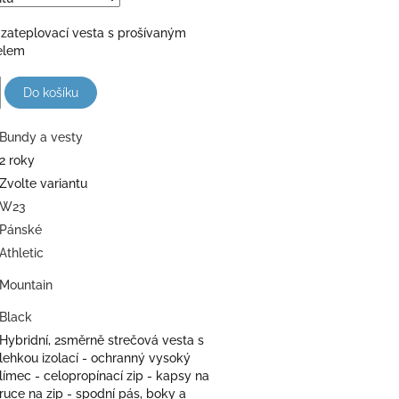
 zateplovací vesta s prošívaným
elem
Do košíku
Bundy a vesty
2 roky
Zvolte variantu
W23
Pánské
Athletic
Mountain
Black
Hybridní, 2směrně strečová vesta s
lehkou izolací - ochranný vysoký
límec - celopropínací zip - kapsy na
ruce na zip - spodní pás, boky a