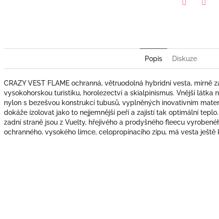
Twitter
Face
Popis
Diskuze
CRAZY VEST FLAME ochranná, větruodolná hybridní vesta, mírně za
vysokohorskou turistiku, horolezectví a skialpinismus. Vnější látka 
nylon s bezešvou konstrukcí tubusů, vyplněných inovativním materi
dokáže izolovat jako to nejjemnější peří a zajistí tak optimální tep
zadní straně jsou z Vuelty, hřejivého a prodyšného fleecu vyrobenéh
ochranného, vysokého límce, celopropínacího zipu, má vesta ještě