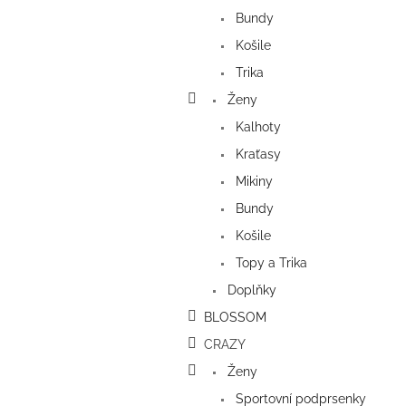
a
Bundy
n
e
Košile
l
Trika
Ženy
Kalhoty
Kraťasy
Mikiny
Bundy
Košile
Topy a Trika
Doplňky
BLOSSOM
CRAZY
Ženy
Sportovní podprsenky