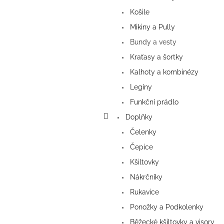
Košile
Mikiny a Pully
Bundy a vesty
Kraťasy a šortky
Kalhoty a kombinézy
Legíny
Funkční prádlo
Doplňky
Čelenky
Čepice
Kšiltovky
Nákrčníky
Rukavice
Ponožky a Podkolenky
Běžecké kšiltovky a visory