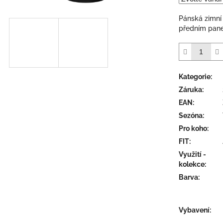
5
hvězdiček.
Pánská zimní
předním pan
Kategorie
:
Záruka
:
EAN
:
Sezóna
:
Pro koho
:
FIT
:
Využití -
kolekce
:
Barva
:
Vybavení
: