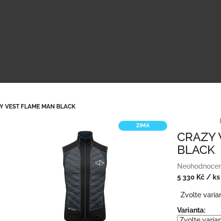
Y VEST FLAME MAN BLACK
ZIMA
CRAZY 
BLACK
Průměrné
Neohodnoce
hodnocení
5 330 Kč
/ ks
produktu
Měrná
Zvolte varia
je
cena:
0,0
Varianta:
z